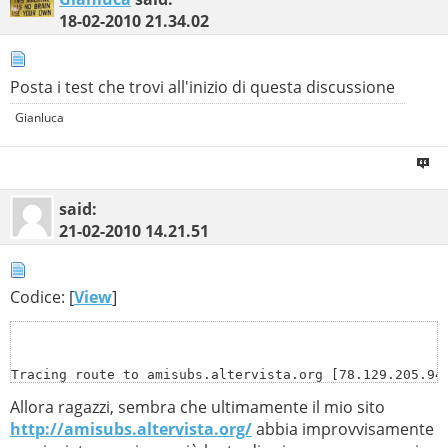
18-02-2010
21.34.02
Posta i test che trovi all'inizio di questa discussione
Gianluca
said:
21-02-2010
14.21.51
Codice: [
View
]
Tracing route to amisubs.altervista.org [78.129.205.94]
Allora ragazzi, sembra che ultimamente il mio sito
over a maximum of 30 hops:

http://amisubs.altervista.org/
abbia improvvisamente