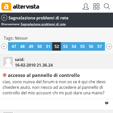
Segnalazione problemi di rete
Discussione:
Segnalazione problemi di rete
Tags:
Nessun
46
47
48
49
50
51
52
53
54
55
56
57
58
70
71
said:
16-02-2010
21.36.24
accesso al pannello di controllo
ciao, sono nuova del forum e non so se è qui che devo
chiedere aiuto, non riesco ad accedere al pannello di
controllo del mio account chi mi può dare una mano?