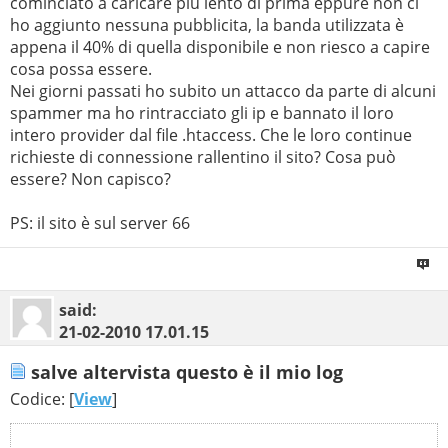
cominciato a caricare più lento di prima eppure non ci
  1    45 ms    44 ms    46 ms  192.168.100.1 

ho aggiunto nessuna pubblicita, la banda utilizzata è
appena il 40% di quella disponibile e non riesco a capire
  2    46 ms    45 ms    45 ms  host33-2-static.45-88-b
cosa possa essere.
  3    45 ms    46 ms    45 ms  r-fi67-vl14.opb.interbu
Nei giorni passati ho subito un attacco da parte di alcuni
  4    49 ms    49 ms    50 ms  172.17.5.21 

spammer ma ho rintracciato gli ip e bannato il loro
intero provider dal file .htaccess. Che le loro continue
  5    59 ms    56 ms    58 ms  host245-8-static.20-80-
richieste di connessione rallentino il sito? Cosa può
  6    59 ms    59 ms    60 ms  172.17.6.93 

essere? Non capisco?
  7    60 ms    59 ms    60 ms  mil26-ibs-resid-117.mil
PS: il sito è sul server 66
  8    63 ms    62 ms    63 ms  mil52-mil26-racc2.mil.s
  9    63 ms    63 ms    62 ms  ge-0-0-0-0.mil19.ip4.ti
 10    82 ms    95 ms    81 ms  xe-9-1-0.lon20.ip4.tine
said:
 11   256 ms   189 ms   300 ms  rapidswitch-gw1.ip4.tin
21-02-2010
17.01.15
 12     *        *        *     Request timed out.

salve altervista questo è il mio log
 13     *        *        *     Request timed out.

Codice: [
View
]
 14     *        *        *     Request timed out.

 15     *        *        *     Request timed out.
