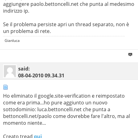
aggiungere paolo.bettoncelli.net che punta al medesimo
  7    51 ms    51 ms    51 ms  so-1-0-0.CR1.MLN4.ALTER
indirizzo ip.
  8    52 ms    52 ms    51 ms  so-2-0-0.XT1.MLN7.ALTER
  9    62 ms    60 ms    61 ms  GigabitEthernet1-0-0.BR
Se il problema persiste apri un thread separato, non è
un problema di rete.
 10    70 ms    71 ms    71 ms  if-12-27.icore1.FR1-Fra
Gianluca
 11    96 ms    90 ms    89 ms  Vlan81.icore1.AD1-Amste
 12    92 ms    90 ms    90 ms  Vlan1685.icore1.LDN-Lon
 13    79 ms    82 ms    83 ms  ix-12-3.icore1.LDN-Lond
said:
 14     *        *        *     Richiesta scaduta.

08-04-2010
09.34.31
 15     *        *        *     Richiesta scaduta.

 16     *        *        *     Richiesta scaduta.

Ho eliminato il google.site-verification e reimpostato
 17     *        *        *     Richiesta scaduta.

come era prima...ho pure aggiunto un nuovo
 18     *        *        *     Richiesta scaduta.

sottodominio: luca.bettoncelli.net che punta a
 19     *        *        *     Richiesta scaduta.

bettoncelli.net/paolo come dovrebbe fare l'altro, ma al
momento niente...
 20     *        *        *     Richiesta scaduta.

 21     *        *        *     Richiesta scaduta.

Creato tread
qui