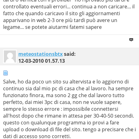
 29     *        *        *     Richiesta scaduta.

220---------- AlterVista FTP, based on Pure-FTPd [privs
220-Sei l'utente numero 19 di 80 consentiti

controllato eventuali errori... continua a non caricare... il
 30     *        *        *     Richiesta scaduta.

220-L'ora locale ?13:18. Porta del server: 21.

fatto che quando caricavo il sito gli aggiornamenti
220-Questo ?un sistema privato - Nessun login anonimo

apparivano in web 2-3 ore più tardi può avere un
220 Sarai disconnesso dopo 5 minuti di inattivit?

User (amisubs.altervista.org:(none)): 

legame... se potete aiutarmi fatemi sapere
Traccia completata.

331 Utente none  OK. Richiesta password

Risposta da un server non autorevole:

530 Autenticazione fallita, controlla di aver inserito
Server:  UnKnown

Login failed.

Address:  192.168.1.1

meteostationsbtx
said:
ftp> quit 

12-03-2010
01.57.13
Nome:    ipopolidelmito.altervista.org

221-Arrivederci. Hai uploadato 0 e downloadato 0 kbytes
Address:  78.129.205.29

221 Logout.
Configurazione IP di Windows

Salve, ho da poco un sito su altervista e lo aggiorno di
continuo sia dal mio pc di casa che al lavoro. ha sempre
   Nome host . . . . . . . . . . . . . . : G3C_DANIELE2
   Suffisso DNS primario . . . . . . . . : 

funzionato finora, ma sono 2 gg che dal lavoro tutto
   Tipo nodo . . . . . . . . . . . . . . : Ibrido

perfetto, dai miei 3pc di casa, non ne vuole sapere,
   Routing IP abilitato. . . . . . . . . : No

   Proxy WINS abilitato . . . . . . . .  : No

sempre lo stesso errore : impossibile connettersi
   Elenco di ricerca suffissi DNS. . . . : homenet.tele
all'host dopo che rimane in attesa per 30-40-50 secondi.
Scheda Ethernet Connessione alla rete locale (LAN) 2:

questo con qualunque programma io provi a fare
upload o download di file del sito. tengo a precisare che i
   Stato supporto. . . . . . . . . . . . : Supporto dis
dati di accesso sono corretti.
   Suffisso DNS specifico per connessione: 
