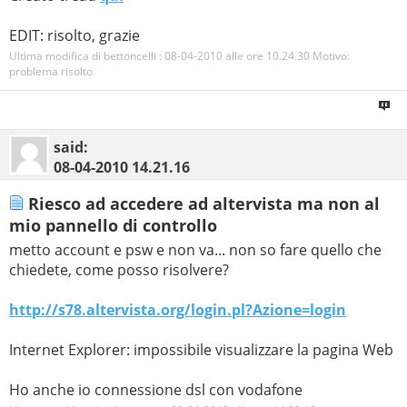
 22     *        *        *     Richiesta scaduta.

EDIT: risolto, grazie
 23     *        *        *     Richiesta scaduta.

Ultima modifica di bettoncelli : 08-04-2010 alle ore
10.24.30
Motivo:
 24     *        *        *     Richiesta scaduta.

problema risolto
 25     *        *        *     Richiesta scaduta.

 26     *        *        *     Richiesta scaduta.

said:
 27     *        *        *     Richiesta scaduta.

08-04-2010
14.21.16
 28     *        *        *     Richiesta scaduta.

Riesco ad accedere ad altervista ma non al
 29     *        *        *     Richiesta scaduta.

mio pannello di controllo
 30     *        *        *     Richiesta scaduta.

metto account e psw e non va... non so fare quello che
chiedete, come posso risolvere?
Rilevazione completata.

http://s78.altervista.org/login.pl?Azione=login
Risposta da un server non di fiducia:

Server:  cs101.project.local

Internet Explorer: impossibile visualizzare la pagina Web
Address:  172.31.1.12

Nome:    bettoncelli.altervista.org

Ho anche io connessione dsl con vodafone
Address:  78.129.205.42
