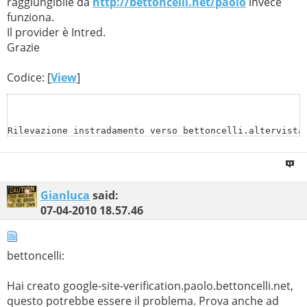
raggiungibile da
http://bettoncelli.net/paolo
invece
funziona.
Il provider è Intred.
Grazie
Codice: [
View
]
Rilevazione instradamento verso bettoncelli.altervista.
su un massimo di 30 punti di passaggio:

  1    <1 ms    <1 ms    <1 ms  172.31.1.1 

Gianluca
said:
07-04-2010
18.57.46
  2    47 ms    46 ms    48 ms  rac-gen-32.2.intred.it 
  3    48 ms    46 ms    47 ms  retelit-32.53.intred.it
bettoncelli:
  4    50 ms    50 ms    50 ms  217.19.148.189 

  5    50 ms    50 ms    50 ms  217.19.145.66 

Hai creato google-site-verification.paolo.bettoncelli.net,
  6    52 ms    51 ms    51 ms  212.4.30.253 

questo potrebbe essere il problema. Prova anche ad