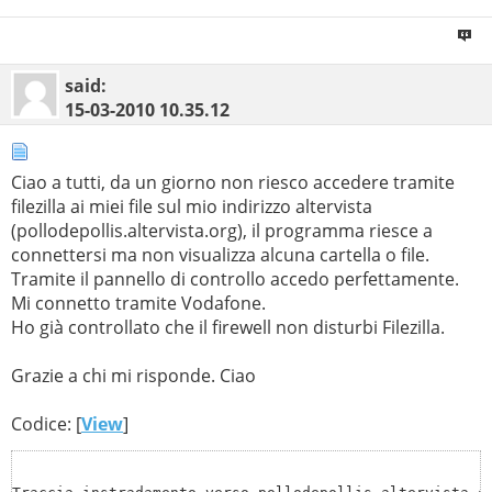
   Descrizione . . . . . . . . . . . . . : TAP-Win32 Ad
   Indirizzo fisico. . . . . . . . . . . : 00-FF-27-10-
   DHCP abilitato. . . . . . . . . . . . : S

   Configurazione automatica abilitata   : S

said:
Scheda LAN wireless Connessione rete wireless:

15-03-2010
10.35.12
   Suffisso DNS specifico per connessione: homenet.tele
   Descrizione . . . . . . . . . . . . . : Intel(R) Wir
   Indirizzo fisico. . . . . . . . . . . : 00-21-5D-9D-
Ciao a tutti, da un giorno non riesco accedere tramite
   DHCP abilitato. . . . . . . . . . . . : S

filezilla ai miei file sul mio indirizzo altervista
   Configurazione automatica abilitata   : S

(pollodepollis.altervista.org), il programma riesce a
   Indirizzo IPv6 locale rispetto al collegamento . : f
   Indirizzo IPv4. . . . . . . . . . . . : 192.168.1.87
connettersi ma non visualizza alcuna cartella o file.
   Subnet mask . . . . . . . . . . . . . : 255.255.255.
Tramite il pannello di controllo accedo perfettamente.
   Lease ottenuto. . . . . . . . . . . . : luned 22 feb
Mi connetto tramite Vodafone.
   Scadenza lease . . . . . . . . . . .  : marted 23 fe
Ho già controllato che il firewell non disturbi Filezilla.
   Gateway predefinito . . . . . . . . . : 192.168.1.1

   Server DHCP . . . . . . . . . . . . . : 192.168.1.1

   Server DNS . . . . . . . . . . . . .  : 192.168.1.1

Grazie a chi mi risponde. Ciao
   NetBIOS su TCP/IP . . . . . . . . . . : Attivato

Scheda Ethernet Connessione di rete Bluetooth:

Codice: [
View
]
   Stato supporto. . . . . . . . . . . . : Supporto dis
   Suffisso DNS specifico per connessione: 

   Descrizione . . . . . . . . . . . . . : Dispositivo 