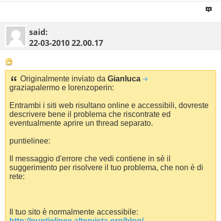
        DNS-Server. . . . . . . . . . . . : 192.168.2.1
        Lease erhalten. . . . . . . . . . : Sonntag, 21
said:
        Lease läuft ab. . . . . . . . . . : Donnerstag,
22-03-2010
22.00.17
Ethernetadapter Bluetooth-Netzwerkverbindung:

Originalmente inviato da
Gianluca
graziapalermo e lorenzoperin:
        Medienstatus. . . . . . . . . . . : Es besteht 
Entrambi i siti web risultano online e accessibili, dovreste
        Beschreibung. . . . . . . . . . . : Bluetooth-G
descrivere bene il problema che riscontrate ed
        Physikalische Adresse . . . . . . : 00-10-C6-4C
eventualmente aprire un thread separato.
Verbindung mit lorenzoperin.altervista.org wurde herges
puntielinee:
220---------- AlterVista FTP, based on Pure-FTPd [privs
Il messaggio d'errore che vedi contiene in sè il
220-Sei l'utente numero 12 di 80 consentiti

220-L'ora locale è 20:15. Porta del server: 21.

suggerimento per risolvere il tuo problema, che non è di
220-Questo è un sistema privato - Nessun login anonimo

rete:
220 Sarai disconnesso dopo 5 minuti di inattività.

Benutzer (lorenzoperin.altervista.org:(none)): 

331 Utente none  OK. Richiesta password

530 Autenticazione fallita, controlla di aver inserito
Il tuo sito è normalmente accessibile:
http://puntielinee.altervista.org/blog/