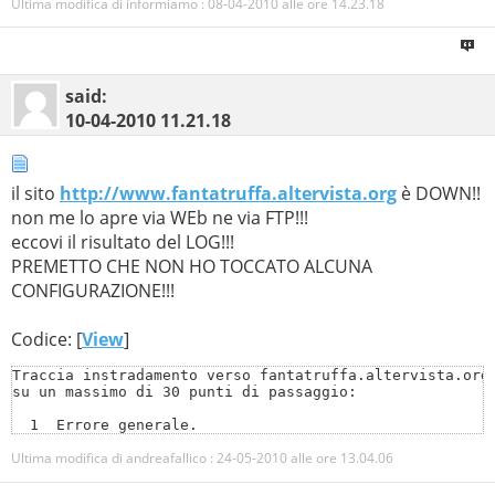
Ultima modifica di informiamo : 08-04-2010 alle ore
14.23.18
Configurazione IP di Windows

said:
10-04-2010
11.21.18
        Nome host . . . . . . . . . . . . . . : PC-GZAN
        Suffisso DNS primario  . . . . . . .  : Project
        Tipo nodo . . . . . . . . .  : Sconosciuto

il sito
http://www.fantatruffa.altervista.org
è DOWN!!
non me lo apre via WEb ne via FTP!!!
        Routing IP abilitato. . . . . . . . . : No

eccovi il risultato del LOG!!!
        Proxy WINS abilitato . . . . . . . .  : No

PREMETTO CHE NON HO TOCCATO ALCUNA
        Elenco di ricerca suffissi DNS. . . . : Project
CONFIGURAZIONE!!!
                                            project.loc
Codice: [
View
]
Traccia instradamento verso fantatruffa.altervista.org 
Scheda Ethernet Connessione alla rete locale (LAN):

su un massimo di 30 punti di passaggio:

  1  Errore generale.

        Suffisso DNS specifico per connessione: project
Ultima modifica di andreafallico : 24-05-2010 alle ore
13.04.06
Traccia completata.

Risposta da un server non autorevole:

        Descrizione . . . . . . . . . . . . . : Realtek