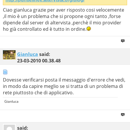
Anmeldung fehlgeschlagen.

Ciao gianluca grazie per aver risposto cosi velocemente
ftp> quit 

,il mio è un problema che si propone ogni tanto ,forse
221-Arrivederci. Hai uploadato 0 e downloadato 0 kbytes
221 Logout.
dipende dal server di altervista ,perchè il mio provider
ho già controllato ed è tutto in ordine.
Gianluca
said:
23-03-2010
00.38.48
Dovesse verificarsi posta il messaggio d'errore che vedi,
in modo da capire meglio se si tratta di un problema di
rete piuttosto che di applicativo.
Gianluca
said: