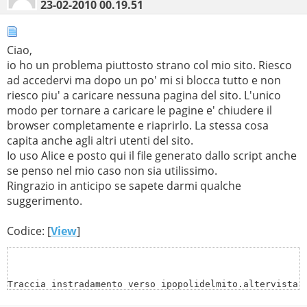
 27     *        *        *     Richiesta scaduta.

23-02-2010
00.19.51
 28     *        *        *     Richiesta scaduta.

 29     *        *        *     Richiesta scaduta.

 30     *        *        *     Richiesta scaduta.

Trace complete.

Ciao,
Traccia completata.

*** Can't find server name for address 192.168.1.1: Non
Risposta da un server non autorevole:

io ho un problema piuttosto strano col mio sito. Riesco
Non-authoritative answer:

ad accedervi ma dopo un po' mi si blocca tutto e non
Server:  cns-c.libero.it

Address:  193.70.152.15

riesco piu' a caricare nessuna pagina del sito. L'unico
Server:  nsp-fi1.interbusiness.it

Address:  85.37.17.5

modo per tornare a caricare le pagine e' chiudere il
Nome:    urbanlabs.altervista.org

browser completamente e riaprirlo. La stessa cosa
Address:  78.129.205.52

Name:    amisubs.altervista.org

Address:  78.129.205.94

capita anche agli altri utenti del sito.
Io uso Alice e posto qui il file generato dallo script anche
Configurazione IP di Windows

se penso nel mio caso non sia utilissimo.
   Nome host . . . . . . . . . . . . . . : Michele-PC

Windows IP Configuration

Ringrazio in anticipo se sapete darmi qualche
   Suffisso DNS primario . . . . . . . . : 

   Tipo nodo . . . . . . . . . . . . . . : Ibrido

suggerimento.
   Routing IP abilitato. . . . . . . . . : No

   Proxy WINS abilitato . . . . . . . .  : No

        Host Name . . . . . . . . . . . . : spanish-0bc
Codice: [
View
]
Scheda Ethernet Connessione alla rete locale (LAN):

        Primary Dns Suffix  . . . . . . . : 

   Suffisso DNS specifico per connessione: 

        Node Type . . . . . . . . . . . . : Unknown

   Descrizione . . . . . . . . . . . . . : Marvell Yuko
   Indirizzo fisico. . . . . . . . . . . : 00-01-6C-0E-
        IP Routing Enabled. . . . . . . . : No

Traccia instradamento verso ipopolidelmito.altervista.o
   DHCP abilitato. . . . . . . . . . . . : No

   Configurazione automatica abilitata   : S

        WINS Proxy Enabled. . . . . . . . : No

su un massimo di 30 punti di passaggio:
