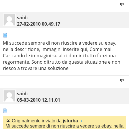
   Indirizzo IPv4. . . . . . . . . . . . : 192.168.0.2(
   Subnet mask . . . . . . . . . . . . . : 255.255.255.
   Gateway predefinito . . . . . . . . . : 192.168.0.1

Ethernet adapter Local Area Connection:

   Server DNS . . . . . . . . . . . . .  : 193.70.152.1
  1     2 ms     2 ms     1 ms  192.168.1.1 

said:
                                           193.70.152.2
27-02-2010
00.49.17
   NetBIOS su TCP/IP . . . . . . . . . . : Attivato

  2    51 ms    52 ms    51 ms  192.168.100.1 

        Connection-specific DNS Suffix  . : 

Scheda Tunnel isatap.{C3BD447E-B08F-4736-89B3-F50FE0E9E
  3    51 ms    52 ms    52 ms  host161-230-static.44-8
        Description . . . . . . . . . . . : Realtek RTL
   Stato supporto. . . . . . . . . . . . : Supporto dis
Mi succede sempre di non riuscire a vedere su ebay,
  4    50 ms    51 ms    51 ms  80.17.209.206 

   Suffisso DNS specifico per connessione: 

nella descrizione, immagini inserite qui, Come mai.
        Physical Address. . . . . . . . . : 00-1F-D0-89
   Descrizione . . . . . . . . . . . . . : Microsoft IS
  5    75 ms   147 ms    57 ms  172.17.4.61 

   Indirizzo fisico. . . . . . . . . . . : 00-00-00-00-
Caricando le immagini su altri domini tutto funziona
        Dhcp Enabled. . . . . . . . . . . : Yes

   DHCP abilitato. . . . . . . . . . . . : No

  6    66 ms    66 ms    67 ms  r-rm213-crs-pa001.opb.i
regormente. Sono ditrutto da questa situazione e non
   Configurazione automatica abilitata   : S

        Autoconfiguration Enabled . . . . : Yes

riesco a trovare una soluzione
  7    68 ms    68 ms    69 ms  172.17.6.113 

Scheda Tunnel Teredo Tunneling Pseudo-Interface:

        IP Address. . . . . . . . . . . . : 192.168.1.2
  8    70 ms    69 ms    69 ms  mil26-ibs-resid-117.mil
   Suffisso DNS specifico per connessione: 

        Subnet Mask . . . . . . . . . . . : 255.255.255
  9    70 ms    70 ms    70 ms  mil52-mil26-racc2.mil.s
   Descrizione . . . . . . . . . . . . . : Teredo Tunne
   Indirizzo fisico. . . . . . . . . . . : 00-00-00-00-
said:
        Default Gateway . . . . . . . . . : 192.168.1.1
 10    67 ms    66 ms    67 ms  ge-0-0-0-0.mil19.ip4.ti
   DHCP abilitato. . . . . . . . . . . . : No

05-03-2010
12.11.01
   Configurazione automatica abilitata   : S

        DHCP Server . . . . . . . . . . . : 192.168.1.1
 11    90 ms    89 ms   113 ms  xe-9-1-0.lon20.ip4.tine
   Indirizzo IPv6 . . . . . . . . . . . . . . . . . : 2
        DNS Servers . . . . . . . . . . . : 192.168.1.1
   Indirizzo IPv6 locale rispetto al collegamento . : f
 12    92 ms    91 ms    92 ms  rapidswitch-gw1.ip4.tin
   Gateway predefinito . . . . . . . . . : ::

   NetBIOS su TCP/IP . . . . . . . . . . : Disattivato

        Lease Obtained. . . . . . . . . . : 2010년 2
 13     *        *        *     Richiesta scaduta.

Originalmente inviato da
jsturba
Connesso a urbanlabs.altervista.org.

Mi succede sempre di non riuscire a vedere su ebay, nella
220---------- AlterVista FTP, based on Pure-FTPd [privs
        Lease Expires . . . . . . . . . . : 2010년 2
 14     *        *        *     Richiesta scaduta.
