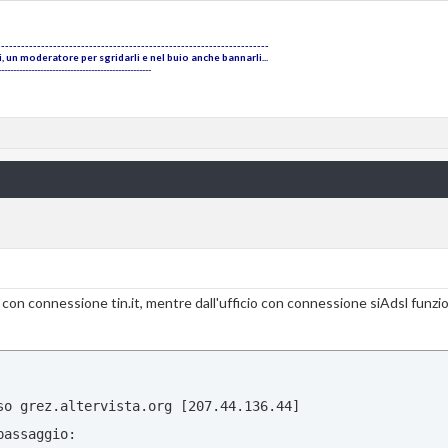
s  fcr01.dal01.softlayer.com [66.228.119.237] 

  Richiesta scaduta.

--------------------------------------------------------------------
 un moderatore per sgridarli e nel buio anche bannarli...
  Richiesta scaduta.

---------------------------------------------------
  Richiesta scaduta.

  Richiesta scaduta.

  Richiesta scaduta.

  Richiesta scaduta.

  Richiesta scaduta.

  Richiesta scaduta.

  Richiesta scaduta.

  Richiesta scaduta.

za con connessione tin.it, mentre dall'ufficio con connessione siAdsl funzi
  Richiesta scaduta.

  Richiesta scaduta.

  Richiesta scaduta.

  Richiesta scaduta.

so grez.altervista.org [207.44.136.44]

  Richiesta scaduta.

assaggio:
