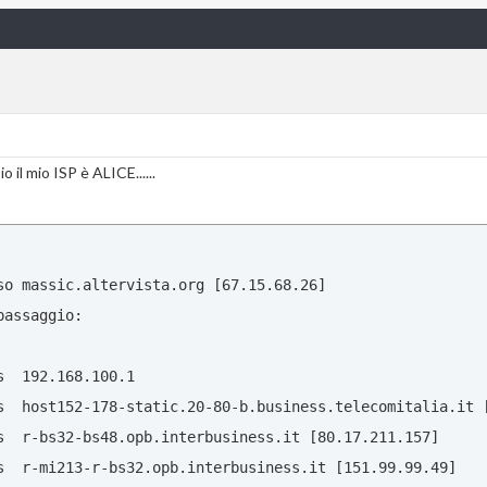
s  ivhou-207-218-245-29.ev1.net [207.218.245.29] 

 per connessione: 

s  ivhou-207-218-245-124.ev1.net [207.218.245.124] 

 . . . . . . . . : Sierra Wireless EDGE Adapter

  Richiesta scaduta.

 . . . . . . . . : 00-A0-D5-FF-FF-89

  Richiesta scaduta.

. . . . . . . . : Sì

  Richiesta scaduta.

ica abilitata   : Sì

  Richiesta scaduta.

 io il mio ISP è ALICE......
 . . . . . . . . : 217.201.216.21

  Richiesta scaduta.

 . . . . . . . . : 255.255.255.255

  Richiesta scaduta.

 . . . . . . . . : 217.201.216.21

  Richiesta scaduta.

 . . . . . . . . : 217.201.216.253

so massic.altervista.org [67.15.68.26]

  Richiesta scaduta.

. . . . . . . .  : 213.230.128.222

assaggio:

  Richiesta scaduta.

              213.230.129.94

  Richiesta scaduta.

 . . . . . . . . : mercoledì 4 ottobre 2006 17.11.21

  192.168.100.1 

  Richiesta scaduta.

. . . . . . . .  : sabato 7 ottobre 2006 17.11.21

s  host152-178-static.20-80-b.business.telecomitalia.it [
  Richiesta scaduta.

s  r-bs32-bs48.opb.interbusiness.it [80.17.211.157] 

  Richiesta scaduta.

te senza fili:

s  r-mi213-r-bs32.opb.interbusiness.it [151.99.99.49] 
