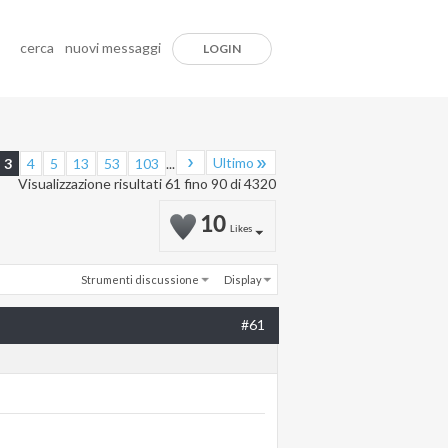
cerca
nuovi messaggi
LOGIN
Ultimo
3
4
5
13
53
103
...
Visualizzazione risultati 61 fino 90 di 4320
10
Likes
Strumenti discussione
Display
#61