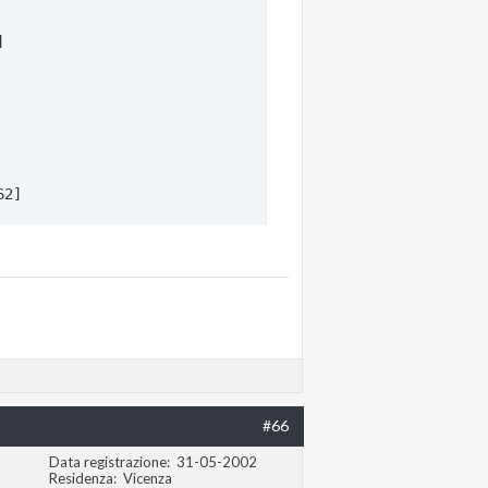
 

2] 

net NIC

#66
Data registrazione
31-05-2002
come host tuonickname.altervista.org, per il recupero pas
Residenza
Vicenza