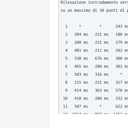
Rilevazione instradamento ver
su un massimo di 30 punti di p
  1     *        *      243 ms
  2   304 ms   221 ms   180 ms
  3   200 ms   221 ms   279 ms
  4   481 ms   211 ms   202 ms
  5   330 ms   676 ms   300 m
  6   465 ms   280 ms   301 m
  7   583 ms   316 ms     *  
  8   215 ms   221 ms   317 m
  9   414 ms   363 ms   570 m
 10   410 ms   280 ms   332 m
 11   587 ms     *      622 m
 12  1014 ms   857 ms  1151 m
 13  1022 ms   688 ms   499 m