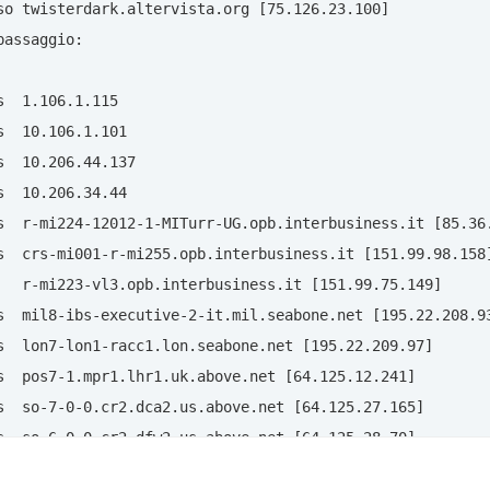
so twisterdark.altervista.org [75.126.23.100]

assaggio:

  1.106.1.115 

  10.106.1.101 

  10.206.44.137 

  10.206.34.44 

s  r-mi224-12012-1-MITurr-UG.opb.interbusiness.it [85.36.
s  crs-mi001-r-mi255.opb.interbusiness.it [151.99.98.158]
   r-mi223-vl3.opb.interbusiness.it [151.99.75.149] 

s  mil8-ibs-executive-2-it.mil.seabone.net [195.22.208.93
s  lon7-lon1-racc1.lon.seabone.net [195.22.209.97] 

s  pos7-1.mpr1.lhr1.uk.above.net [64.125.12.241] 

s  so-7-0-0.cr2.dca2.us.above.net [64.125.27.165] 

s  so-6-0-0.cr2.dfw2.us.above.net [64.125.28.70] 

s  ge4-14.cer01.dal01.softlayer.com [64.124.79.206] 
