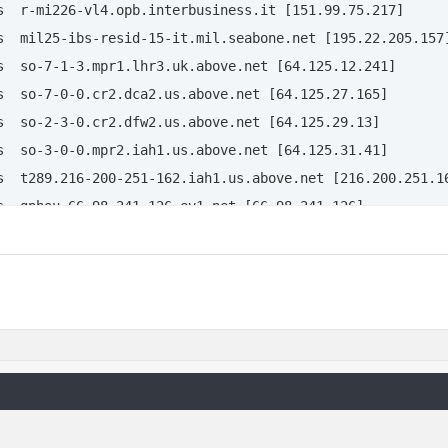
s  r-mi226-vl4.opb.interbusiness.it [151.99.75.217] 

. . . . . . . . : Supporto disconnesso

s  mil25-ibs-resid-15-it.mil.seabone.net [195.22.205.157]
 . . . . . . . . : Broadcom 802.11b/g WLAN

s  so-7-1-3.mpr1.lhr3.uk.above.net [64.125.12.241] 

 . . . . . . . . : 00-14-A5-15-6F-BD

s  so-7-0-0.cr2.dca2.us.above.net [64.125.27.165] 

s  so-2-3-0.cr2.dfw2.us.above.net [64.125.29.13] 

la rete locale (LAN):

s  so-3-0-0.mpr2.iah1.us.above.net [64.125.31.41] 

s  t289.216-200-251-162.iah1.us.above.net [216.200.251.16
. . . . . . . . : Supporto disconnesso

s  gphou-66-98-241-126.ev1.net [66.98.241.126] 

. . . . . . . . : army

 . . . . . . . . : Realtek RTL8139/810x Family Fast Ether
  Richiesta scaduta.

 . . . . . . .  : 

 . . . . . . . . : 00-0F-B0-76-BD-ED

  Richiesta scaduta.

. . .  : Sconosciuto

sta.org.

  Richiesta scaduta.

. . . . . . . . : No

n Pure-FTPd --

  Richiesta scaduta.

 . . . . . . .  : No

0 consentiti

a del server: 21.

  Richiesta scaduta.

o - Nessun login anonimo

inuti di inattività.

  Richiesta scaduta.

la rete locale (LAN):

.org:(none)): 

 password

  Richiesta scaduta.

ontrolla di aver inserito il nickname tutto minuscolo e 
  Richiesta scaduta.

 per connessione: 
