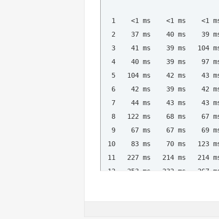
 30     *        *        *   
  1    <1 ms    <1 ms    <1 ms
Rilevazione completata.

  2    37 ms    40 ms    39 ms
Server:  webmail.posta.tim.it

  3    41 ms    39 ms   104 m
Address:  213.230.128.222

  4    40 ms    39 ms    97 m
Nome:    twisterdark.altervist
Address:  75.126.23.100

  5   104 ms    42 ms    43 m
  6    42 ms    39 ms    42 m
Configurazione IP di Windows

  7    44 ms    43 ms    43 m
  8   122 ms    68 ms    67 m
        Nome host . . . . . . 
  9    67 ms    67 ms    69 m
        Suffisso DNS primario 
 10    83 ms    70 ms   123 m
        Tipo nodo . . . . . . 
 11   227 ms   214 ms   214 m
        Routing IP abilitato. 
 12   253 ms   232 ms   267 m
        Proxy WINS abilitato .
 13   212 ms   258 ms   257 m
 14   220 ms   212 ms   209 m
Scheda Ethernet EDGE - AirCard
 15   182 ms   184 ms   225 m