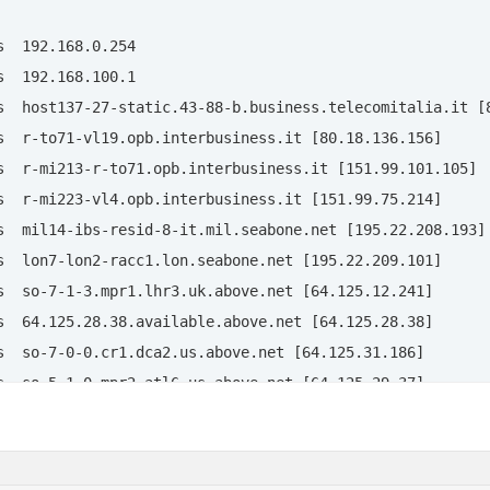
  Richiesta scaduta.

  192.168.0.254 

  192.168.100.1 

s  host137-27-static.43-88-b.business.telecomitalia.it [8
s  r-to71-vl19.opb.interbusiness.it [80.18.136.156] 

a.org

s  r-mi213-r-to71.opb.interbusiness.it [151.99.101.105] 

s  r-mi223-vl4.opb.interbusiness.it [151.99.75.214] 

s  mil14-ibs-resid-8-it.mil.seabone.net [195.22.208.193] 
s  lon7-lon2-racc1.lon.seabone.net [195.22.209.101] 

. . . . . . . . : zodd

s  so-7-1-3.mpr1.lhr3.uk.above.net [64.125.12.241] 

 . . . . . . .  : 

s  64.125.28.38.available.above.net [64.125.28.38] 

. . .  : Sconosciuto

s  so-7-0-0.cr1.dca2.us.above.net [64.125.31.186] 

. . . . . . . . : No

s  so-5-1-0.mpr2.atl6.us.above.net [64.125.29.37] 

 . . . . . . .  : No

s  so-0-0-0.mpr1.atl6.us.above.net [64.125.27.49] 

s  so-3-1-0.mpr2.iah1.us.above.net [64.125.29.62] 

 775:

s  289.ge-3-2-1.mpr1.iah1.us.above.net [216.200.251.26] 
