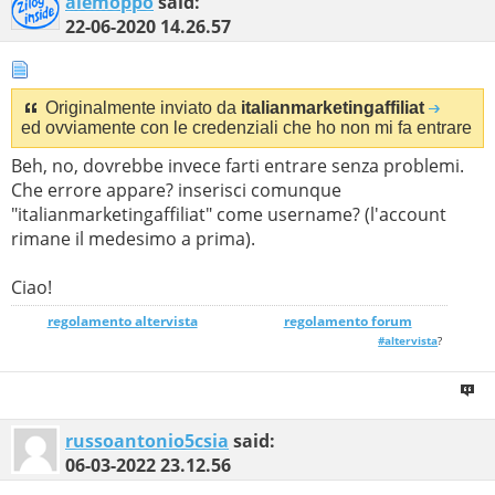
alemoppo
said:
22-06-2020
14.26.57
Originalmente inviato da
italianmarketingaffiliat
ed ovviamente con le credenziali che ho non mi fa entrare
Beh, no, dovrebbe invece farti entrare senza problemi.
Che errore appare? inserisci comunque
"italianmarketingaffiliat" come username? (l'account
rimane il medesimo a prima).
Ciao!
regolamento altervista
_______________
regolamento forum
#altervista
?
russoantonio5csia
said:
06-03-2022
23.12.56