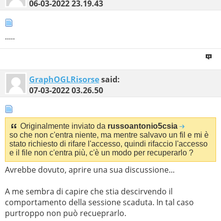
06-03-2022
23.19.43
.....
GraphOGLRisorse
said:
07-03-2022
03.26.50
Originalmente inviato da
russoantonio5csia
so che non c'entra niente, ma mentre salvavo un fil e mi è
stato richiesto di rifare l'accesso, quindi rifaccio l'accesso
e il file non c'entra più, c'è un modo per recuperarlo ?
Avrebbe dovuto, aprire una sua discussione...
A me sembra di capire che stia descirvendo il
comportamento della sessione scaduta. In tal caso
purtroppo non può recueprarlo.