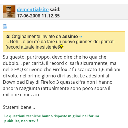
dementialsite
said:
17-06-2008
11.12.35
Originalmente inviato da
assimo
... Beh... e poi c'è da fare un nuovo guinnes dei primati
(record attuale inesistente)
Su questo, purtroppo, devo dire che ho qualche
dubbio... per carità, il record ci sarà sicuramente, ma
nelle FAQ scrivono che Firefox 2 fu scaricato 1,6 milioni
di volte nel primo giorno di rilascio. Le adesioni al
Download Day di Firefox 3 questa cifra non l'hanno
ancora raggiunta (attualmente sono poco sopra il
milione e mezzo)...
Statemi bene...
Le questioni tecniche hanno risposte migliori nel forum
pubblico, non trovi?