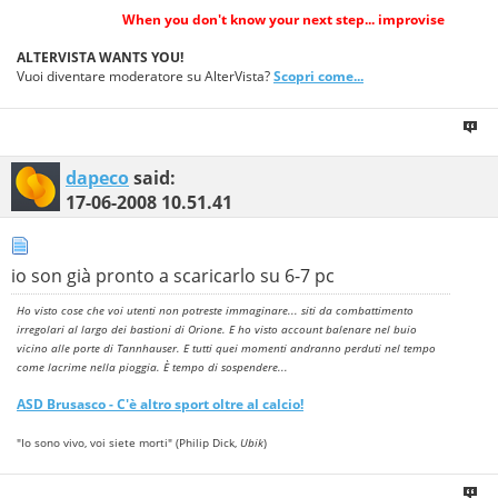
When you don't know your next step... improvise
ALTERVISTA WANTS YOU!
Vuoi diventare moderatore su AlterVista?
Scopri come...
dapeco
said:
17-06-2008
10.51.41
io son già pronto a scaricarlo su 6-7 pc
Ho visto cose che voi utenti non potreste immaginare... siti da combattimento
irregolari al largo dei bastioni di Orione. E ho visto account balenare nel buio
vicino alle porte di Tannhauser. E tutti quei momenti andranno perduti nel tempo
come lacrime nella pioggia. È tempo di sospendere...
ASD
Brusasco
- C'è altro sport oltre al calcio!
"Io sono vivo, voi siete morti" (Philip Dick,
Ubik
)