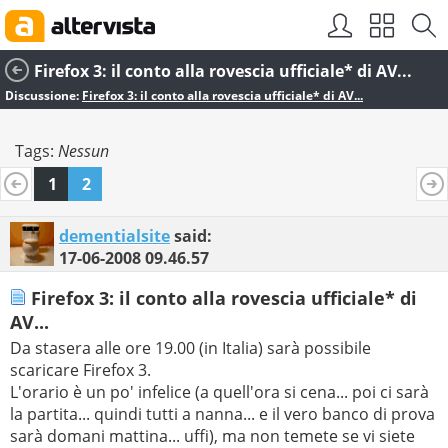
Firefox 3: il conto alla rovescia ufficiale* di AV...
Discussione:
Firefox 3: il conto alla rovescia ufficiale* di AV...
Tags:
Nessun
1
2
dementialsite
said:
17-06-2008
09.46.57
Firefox 3: il conto alla rovescia ufficiale* di
AV...
Da stasera alle ore 19.00 (in Italia) sarà possibile
scaricare Firefox 3.
L'orario è un po' infelice (a quell'ora si cena... poi ci sarà
la partita... quindi tutti a nanna... e il vero banco di prova
sarà domani mattina... uffi), ma non temete se vi siete