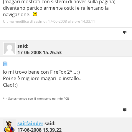
(magari mostrati con sistemi di hover sulla pagina)
diventano particolarmente ostici e rallentano la
navigazione...
Ultima modifica di assimo : 17-06-2008 alle ore
14.33.11
said:
17-06-2008
15.26.53
Io mi trovo bene con FireFox 2*... :)
Poi se è migliore magari lo installo..
Ciao! :)
* = Sto scrivendo con IE (non sono nel mio PC!)
saitfainder
said:
17-06-2008
15.39.22