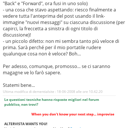
"Back" e "Forward", ora fusi in uno solo)
- una cosa che stavo aspettando: riesco finalmente a
vedere tutta l'anteprima del post usando il link-
immagine "nuovi messaggi" su ciascuna discussione (per
capirci, la freccetta a sinistra di ogni titolo di
discussione)!
- un piccolo difetto: non mi sembra tanto più veloce di
prima. Sarà perché per il mio portatile rudere
qualunque cosa non è veloce? Boh...
Per adesso, comunque, promosso... se ci saranno
magagne ve lo farò sapere.
Statemi bene...
Ultima modifica di dementialsite : 18-06-2008 alle ore
10.42.20
Le questioni tecniche hanno risposte migliori nel forum
pubblico, non trovi?
When you don't know your next step... improvise
ALTERVISTA WANTS YOU!