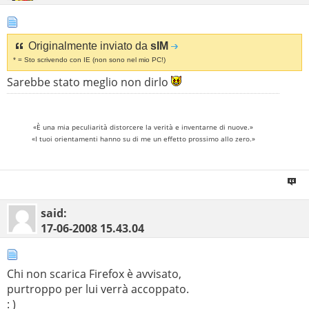
Originalmente inviato da
sIM
* = Sto scrivendo con IE (non sono nel mio PC!)
Sarebbe stato meglio non dirlo
«È una mia peculiarità distorcere la verità e inventarne di nuove.»
«I tuoi orientamenti hanno su di me un effetto prossimo allo zero.»
said:
17-06-2008
15.43.04
Chi non scarica Firefox è avvisato,
purtroppo per lui verrà accoppato.
: )