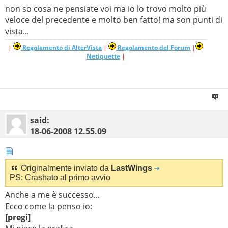
non so cosa ne pensiate voi ma io lo trovo molto più
veloce del precedente e molto ben fatto! ma son punti di
vista...
|
Regolamento di AlterVista
|
Regolamento del Forum
|
Netiquette
|
said:
18-06-2008
12.55.09
Originalmente inviato da
LastWings
PS: Crashato al primo avvio
Anche a me è successo...
Ecco come la penso io:
[pregi]