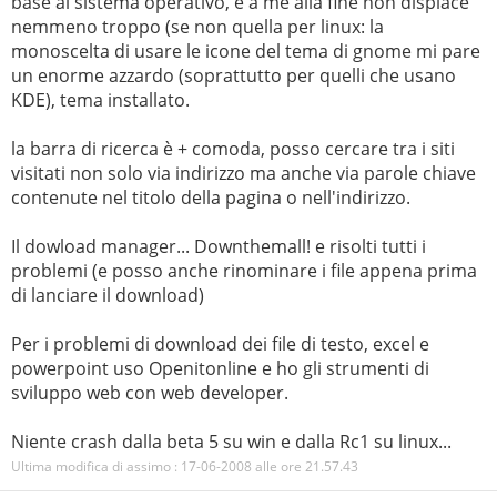
base al sistema operativo, e a me alla fine non dispiace
nemmeno troppo (se non quella per linux: la
monoscelta di usare le icone del tema di gnome mi pare
un enorme azzardo (soprattutto per quelli che usano
KDE), tema installato.
la barra di ricerca è + comoda, posso cercare tra i siti
visitati non solo via indirizzo ma anche via parole chiave
contenute nel titolo della pagina o nell'indirizzo.
Il dowload manager... Downthemall! e risolti tutti i
problemi (e posso anche rinominare i file appena prima
di lanciare il download)
Per i problemi di download dei file di testo, excel e
powerpoint uso Openitonline e ho gli strumenti di
sviluppo web con web developer.
Niente crash dalla beta 5 su win e dalla Rc1 su linux...
Ultima modifica di assimo : 17-06-2008 alle ore
21.57.43