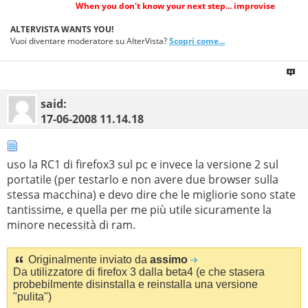
When you don't know your next step... improvise
ALTERVISTA WANTS YOU!
Vuoi diventare moderatore su AlterVista?
Scopri come...
said:
17-06-2008
11.14.18
uso la RC1 di firefox3 sul pc e invece la versione 2 sul
portatile (per testarlo e non avere due browser sulla
stessa macchina) e devo dire che le migliorie sono state
tantissime, e quella per me più utile sicuramente la
minore necessità di ram.
Originalmente inviato da
assimo
Da utilizzatore di firefox 3 dalla beta4 (e che stasera
probebilmente disinstalla e reinstalla una versione
"pulita")