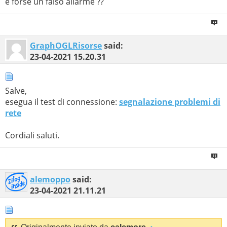
è forse un falso allarme ??
GraphOGLRisorse
said:
23-04-2021
15.20.31
Salve,
esegua il test di connessione:
segnalazione problemi di
rete
Cordiali saluti.
alemoppo
said:
23-04-2021
21.11.21