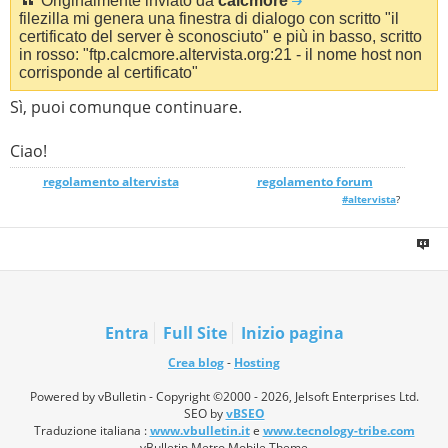
Originalmente inviato da
calcmore
filezilla mi genera una finestra di dialogo con scritto "il
certificato del server è sconosciuto" e più in basso, scritto
in rosso: "ftp.calcmore.altervista.org:21 - il nome host non
corrisponde al certificato"
Sì, puoi comunque continuare.
Ciao!
regolamento altervista
_______________
regolamento forum
#altervista
?
Entra
Full Site
Inizio pagina
Crea blog
-
Hosting
Powered by vBulletin - Copyright ©2000 - 2026, Jelsoft Enterprises Ltd.
SEO by
vBSEO
Traduzione italiana :
www.vbulletin.it
e
www.tecnology-tribe.com
vBulletin Metro Mobile Theme