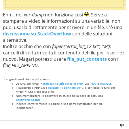
Ehh... no,
var_dump
non funziona così
. Serve a
stampare a video le informazioni su una variabile, non
puoi usarla direttamente per scrivere in un file. C'è una
discussione su StackOverflow
con delle soluzioni
alternative.
Inoltre occhio che con
fopen("error_log_12.txt", "w");
cancelli di volta in volta il contenuto del file per inserire il
nuovo. Magari potresti usare
file_put_contents
con il
flag FILE_APPEND
.
I suggerimenti che do più spesso:
Le funzioni
mysql_*
non fanno più parte di PHP
. Usa
PDO
o
MySQLi
.
Il supporto a PHP 5.x è
cessato l'1 gennaio 2019
, e con esso le funzioni
mysql_*
. Che ti piaccia o no.
Non memorizzare le password in chiaro nella base di dati. Usa
password_hash()
.
Indenta correttamente il codice e usa nomi significativi per gli
identificatori.