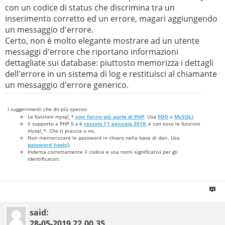
con un codice di status che discrimina tra un
inserimento corretto ed un errore, magari aggiungendo
un messaggio d'errore.
Certo, non è molto elegante mostrare ad un utente
messaggi d'errore che riportano informazioni
dettagliate sui database: piuttosto memorizza i dettagli
dell'errore in un sistema di log e restituisci al chiamante
un messaggio d'errore generico.
I suggerimenti che do più spesso:
Le funzioni
mysql_*
non fanno più parte di PHP
. Usa
PDO
o
MySQLi
.
Il supporto a PHP 5.x è
cessato l'1 gennaio 2019
, e con esso le funzioni
mysql_*
. Che ti piaccia o no.
Non memorizzare le password in chiaro nella base di dati. Usa
password_hash()
.
Indenta correttamente il codice e usa nomi significativi per gli
identificatori.
said:
28-05-2019
22.00.35