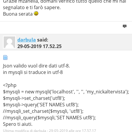
Grazie mzanella, domani verifico tutto quello che mi hai
segnalato e ti farò sapere.
Buona serata
darbula
said:
29-05-2019
17.52.25
Json valido vuol dire dati utf-8.
in mysqli si traduce in utf-8
<?php
$mysqli = new mysqli('localhost', '', '', 'my_nickaltervista');
$mysqli->set_charset('utf8');
$mysqli->query('SET NAMES utf8');
//mysqli_set_charset($mysqli, 'utf8');
//mysqli_query($mysqli,'SET NAMES utf8');
Spero ti aiuti.
Ultima modifica di darbula : 29-05-2019 alle ore
17.57.17