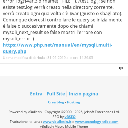
error_log($var,3,dirname(__FILE__).'/test.log'); se non
esiste test.log verrà creato nella directory corrente,
verrà creato ogni qualvolta c'è $var (giusto o sbagliato).
Comunque dovresti controllare le query se inizialmente
é false o succesivamente dopo che chiami
mysqli_next_result se false mostri l'errore con
mysqli_error :)
https://www.php.net/manual/en/mysqli.multi-
query.php
Ultima modifica di darbula : 31-05-2019 alle ore
14.26.05
Entra
Full Site
Inizio pagina
Crea blog
-
Hosting
Powered by vBulletin - Copyright ©2000 - 2026, Jelsoft Enterprises Ltd.
SEO by
vBSEO
Traduzione italiana :
www.vbulletin.it
e
www.tecnology-tribe.com
vBulletin Metro Mobile Theme