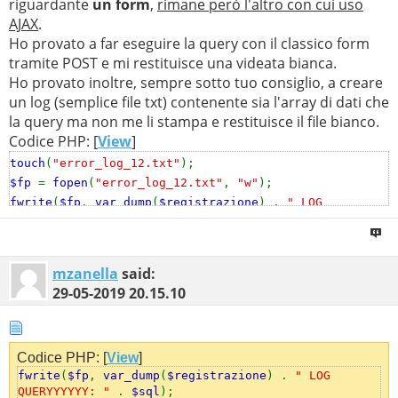
riguardante
un form
,
rimane però l'altro con cui uso
AJAX
.
Ho provato a far eseguire la query con il classico form
tramite POST e mi restituisce una videata bianca.
Ho provato inoltre, sempre sotto tuo consiglio, a creare
un log (semplice file txt) contenente sia l'array di dati che
la query ma non me li stampa e restituisce il file bianco.
Codice PHP: [
View
]
touch
(
"error_log_12.txt"
);
$fp
=
fopen
(
"error_log_12.txt"
,
"w"
);
fwrite
(
$fp
,
var_dump
(
$registrazione
) .
" LOG
QUERYYYYYY: "
.
$sql
);
mzanella
said:
29-05-2019
20.15.10
Codice PHP: [
View
]
fwrite
(
$fp
,
var_dump
(
$registrazione
) .
" LOG
QUERYYYYYY: "
.
$sql
);