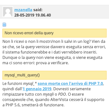
mzanella
said:
28-05-2019
19.06.40
Non ricevo errori della query
Non li ricevi o non li mostri/non li salvi in un log? Vien da
se che, se la
query
venisse davvero eseguita senza errori,
il sistema funzionerebbe e i dati verrebbero inseriti.
Dunque o la
query
non viene eseguita, o viene eseguita
ma ci sono errori: prova a verificare.
mysql_multi_query()
Le funzioni
mysql_*
sono morte con l'arrivo di PHP 7.0
,
quindi dall'
1 gennaio 2019
. Dovresti seriamente
rimpiazzare tutto con
mysqli
o
PDO
. O essere
consapevole che, quando AlterVista cesserà il supporto
a PHP 5.6, smetterà di funzionare.