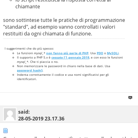
chiamante
sono sottintese tutte le pratiche di programmazione
"standard", ad esempio vanno controllati i valori
restituiti da ogni chiamata di funzione.
I suggerimenti che do più spesso:
Le funzioni
mysql_*
non fanno più parte di PHP
. Usa
PDO
o
MySQLi
.
Il supporto a PHP 5.x è
cessato l'1 gennaio 2019
, e con esso le funzioni
mysql_*
. Che ti piaccia o no.
Non memorizzare le password in chiaro nella base di dati. Usa
password_hash()
.
Indenta correttamente il codice e usa nomi significativi per gli
identificatori.
said:
28-05-2019
23.17.36