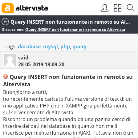
Query INSERT non funzionante in remoto su Altervista
Discussione:
Query INSERT non funzionante in remoto su Altervista
Tags:
database
,
mysql
,
php
,
query
said:
28-05-2019
18.09.20
Query INSERT non funzionante in remoto su
Altervista
Buongiorno a tutti,
ho recentemente caricato l'ultima versione di test di un
mio applicativo PHP che in XAMPP gira perfettamente
sul server remoto di Altervista.
Riscontro un problema quando da una pagina cerco di
inserire dei dati nel database in quanto non me li
inserisce per niente (funziona in AJAX). Tuttavia non è un