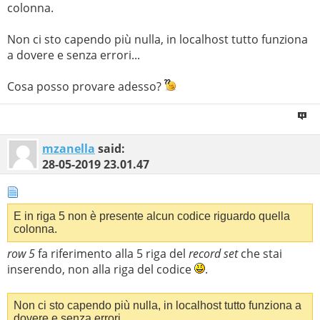
colonna.
Non ci sto capendo più nulla, in localhost tutto funziona
a dovere e senza errori...
Cosa posso provare adesso?
mzanella
said:
28-05-2019
23.01.47
E in riga 5 non è presente alcun codice riguardo quella
colonna.
row 5
fa riferimento alla 5 riga del
record set
che stai
inserendo, non alla riga del codice
.
Non ci sto capendo più nulla, in localhost tutto funziona a
dovere e senza errori...