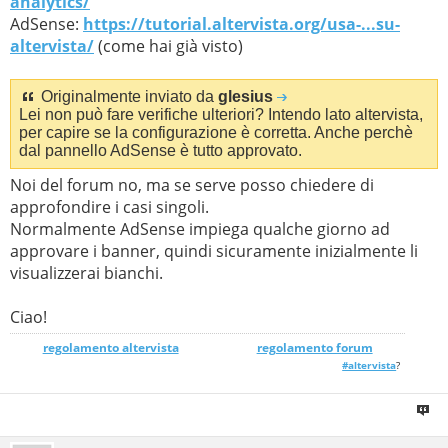
analytics/
AdSense:
https://tutorial.altervista.org/usa-...su-
altervista/
(come hai già visto)
Originalmente inviato da
glesius
Lei non può fare verifiche ulteriori? Intendo lato altervista,
per capire se la configurazione è corretta. Anche perchè
dal pannello AdSense è tutto approvato.
Noi del forum no, ma se serve posso chiedere di
approfondire i casi singoli.
Normalmente AdSense impiega qualche giorno ad
approvare i banner, quindi sicuramente inizialmente li
visualizzerai bianchi.
Ciao!
regolamento altervista
_______________
regolamento forum
#altervista
?