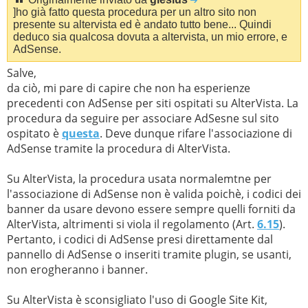
]ho già fatto questa procedura per un altro sito non
presente su altervista ed è andato tutto bene... Quindi
deduco sia qualcosa dovuta a altervista, un mio errore, e
AdSense.
Salve,
da ciò, mi pare di capire che non ha esperienze
precedenti con AdSense per siti ospitati su AlterVista. La
procedura da seguire per associare AdSesne sul sito
ospitato è
questa
. Deve dunque rifare l'associazione di
AdSense tramite la procedura di AlterVista.
Su AlterVista, la procedura usata normalemtne per
l'associazione di AdSense non è valida poichè, i codici dei
banner da usare devono essere sempre quelli forniti da
AlterVista, altrimenti si viola il regolamento (Art.
6.15
).
Pertanto, i codici di AdSense presi direttamente dal
pannello di AdSense o inseriti tramite plugin, se usanti,
non erogheranno i banner.
Su AlterVista è sconsigliato l'uso di Google Site Kit,