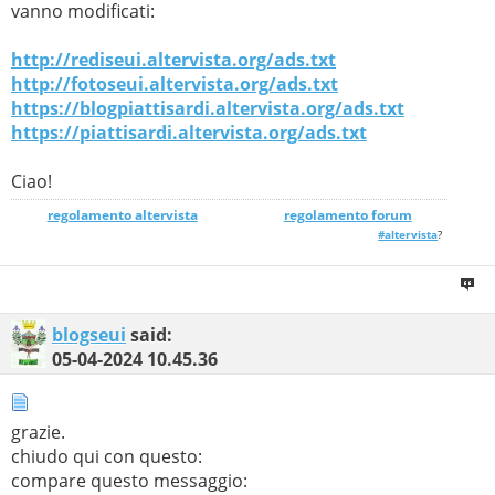
vanno modificati:
http://rediseui.altervista.org/ads.txt
http://fotoseui.altervista.org/ads.txt
https://blogpiattisardi.altervista.org/ads.txt
https://piattisardi.altervista.org/ads.txt
Ciao!
regolamento altervista
_______________
regolamento forum
#altervista
?
blogseui
said:
05-04-2024
10.45.36
grazie.
chiudo qui con questo:
compare questo messaggio: