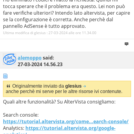
tocca sperare che il problema era questo. Lei non può
fare verifiche ulteriori? Intendo lato altervista, per capire
se la configurazione è corretta. Anche perchè dal
pannello AdSense è tutto approvato.
Ultima modifica di glesius : 27-03-2024 alle ore
11.34.00
alemoppo
said:
27-03-2024
14.56.23
Originalmente inviato da
glesius
anche perchè mi serve per le altre risorse ivi contenute.
Quali altre funzionalità? Su AlterVista consigliamo:
Search console:
https://tutorial.altervista.org/come...earch-console/
Analytics:
https://tutorial.altervista.org/google-