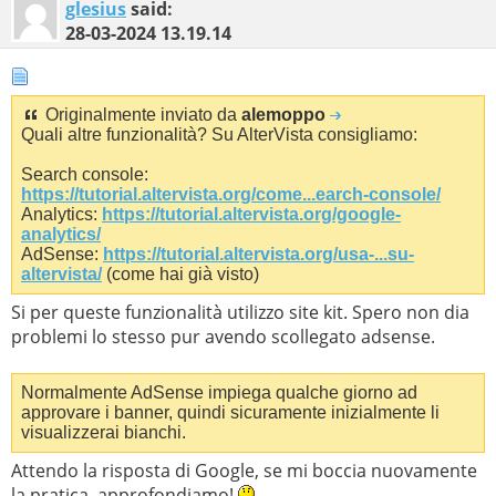
glesius
said:
28-03-2024
13.19.14
Originalmente inviato da
alemoppo
Quali altre funzionalità? Su AlterVista consigliamo:
Search console:
https://tutorial.altervista.org/come...earch-console/
Analytics:
https://tutorial.altervista.org/google-
analytics/
AdSense:
https://tutorial.altervista.org/usa-...su-
altervista/
(come hai già visto)
Si per queste funzionalità utilizzo site kit. Spero non dia
problemi lo stesso pur avendo scollegato adsense.
Normalmente AdSense impiega qualche giorno ad
approvare i banner, quindi sicuramente inizialmente li
visualizzerai bianchi.
Attendo la risposta di Google, se mi boccia nuovamente
la pratica, approfondiamo!