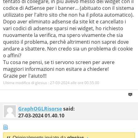
tentato di collegare, in più avevo messo dei widget con il
codice di AdSense per i banner... (abituato con il sistema
utilizzato per l'altro sito che non ha il pilota automatico).
Dopo aver eliminato adsense da site kit e cancellato i
vari codici di adsense sparsi nei widget, ho richiesto
nuovamente la verifica, ma spero vivamente che sia
questo il problema, perchè altrimenti non saprei dove
andare a sbattere. Non credo sia un problema di cookie
o affini?
Tu cosa ne pensi, se ti servono screen per avere
maggiori informazioni non esitare a chiedere!
Grazie per l'aiuto!!!
Ultima modifica di glesius : 27-03-2024 alle ore
00.55.00
GraphOGLRisorse
said:
27-03-2024
01.40.10
Originalmente inviato da
glesius