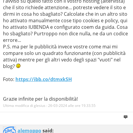
l'avviso su quello fatto con il vostro hosting (altervista)
che il sito richiede attenzione... potreste vedere il sito e
dirmi in cosa ho sbagliato? Calcolate che in un altro sito
ho attivato manualmente cose tipo cookies e policy, qui
ho attivato IUBENDA e configurato coem da guida. Cosa
ho sbagliato? Purtroppo non dice nulla, ne da un codice
errore...
P.S. ma per le pubblicità invece vostre come mai mi
compare solo un quadrato funzionante (con pubblicità
attiva) mentre per gli altri vedo degli spazi "vuoti" nel
blog?
Foto:
https://ibb.co/dtmxkSH
Grazie infinite per la disponibilità!
Ultima modifica di glesius : 26-03-2024 alle ore
19.33.55
alemoppo
said: