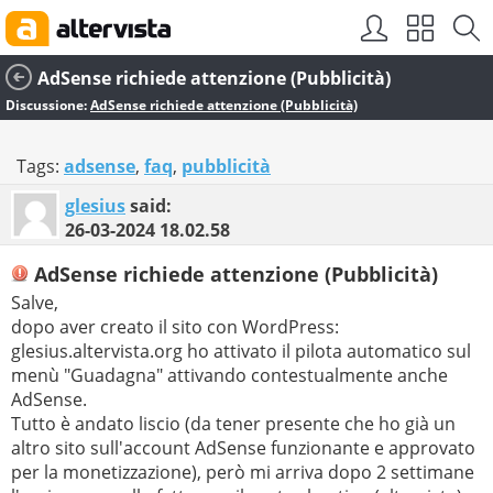
AdSense richiede attenzione (Pubblicità)
Discussione:
AdSense richiede attenzione (Pubblicità)
Tags:
adsense
,
faq
,
pubblicità
glesius
said:
26-03-2024
18.02.58
AdSense richiede attenzione (Pubblicità)
Salve,
dopo aver creato il sito con WordPress:
glesius.altervista.org ho attivato il pilota automatico sul
menù "Guadagna" attivando contestualmente anche
AdSense.
Tutto è andato liscio (da tener presente che ho già un
altro sito sull'account AdSense funzionante e approvato
per la monetizzazione), però mi arriva dopo 2 settimane