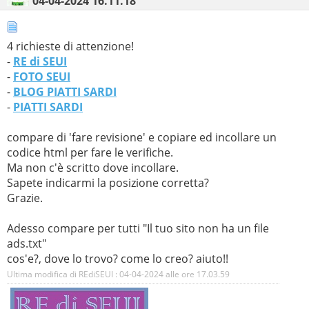
04-04-2024
16.11.18
4 richieste di attenzione!
-
RE di SEUI
-
FOTO SEUI
-
BLOG PIATTI SARDI
-
PIATTI SARDI
compare di 'fare revisione' e copiare ed incollare un
codice html per fare le verifiche.
Ma non c'è scritto dove incollare.
Sapete indicarmi la posizione corretta?
Grazie.
Adesso compare per tutti "Il tuo sito non ha un file
ads.txt"
cos'e?, dove lo trovo? come lo creo? aiuto!!
Ultima modifica di REdiSEUI : 04-04-2024 alle ore
17.03.59