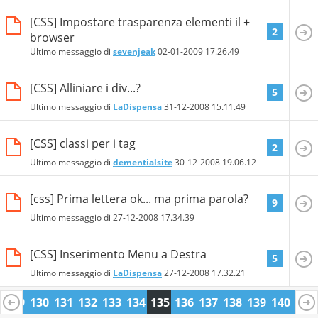
[CSS] Impostare trasparenza elementi il +
2
browser
Ultimo messaggio di
sevenjeak
02-01-2009
17.26.49
[CSS] Alliniare i div...?
5
Ultimo messaggio di
LaDispensa
31-12-2008
15.11.49
[CSS] classi per i tag
2
Ultimo messaggio di
dementialsite
30-12-2008
19.06.12
[css] Prima lettera ok... ma prima parola?
9
Ultimo messaggio di
27-12-2008
17.34.39
[CSS] Inserimento Menu a Destra
5
Ultimo messaggio di
LaDispensa
27-12-2008
17.32.21
8
129
130
131
132
133
134
135
136
137
138
139
140
141