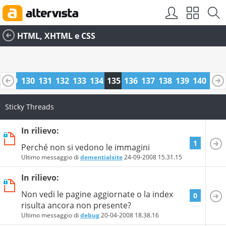
HTML, XHTML e CSS
8
129
130
131
132
133
134
135
136
137
138
139
140
141
Sticky Threads
In rilievo:
1
Perché non si vedono le immagini
Ultimo messaggio di
dementialsite
24-09-2008
15.31.15
In rilievo:
Non vedi le pagine aggiornate o la index
0
risulta ancora non presente?
Ultimo messaggio di
debug
20-04-2008
18.38.16