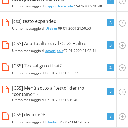
4
Ultimo messaggio di
nippontranslate
15-01-2009
10.48.11
[css] testo expanded
3
Ultimo messaggio di
Ufobm
09-01-2009
21.50.50
[CSS] Adatta altezza al <div> + altro.
3
Ultimo messaggio di
sevenjeak
07-01-2009
21.03.41
[CSS] Text-align o float?
2
Ultimo messaggio di
06-01-2009
19.55.37
[CSS] Menù sotto a "testo" dentro
2
"container"?
Ultimo messaggio di
05-01-2009
18.19.40
[CSS] div px e %
7
Ultimo messaggio di
bluster
04-01-2009
19.37.25