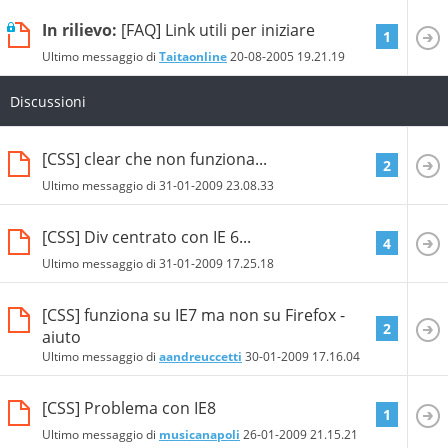
In rilievo:
[FAQ] Link utili per iniziare
1
Ultimo messaggio di
Taitaonline
20-08-2005
19.21.19
Discussioni
[CSS] clear che non funziona...
2
Ultimo messaggio di
31-01-2009
23.08.33
[CSS] Div centrato con IE 6...
4
Ultimo messaggio di
31-01-2009
17.25.18
[CSS] funziona su IE7 ma non su Firefox -
2
aiuto
Ultimo messaggio di
aandreuccetti
30-01-2009
17.16.04
[CSS] Problema con IE8
1
Ultimo messaggio di
musicanapoli
26-01-2009
21.15.21