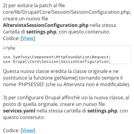
2) per evitare la patch al file
core/lib/Drupal/Core/Session/SessionConfiguration.php,
creare un nuovo file
AltervistaSessionConfiguration.php
nella stessa
cartella di
settings.php
, con questo contenuto:
Codice: [
View
]
<?php

use Symfony\Component\HttpFoundation\Request;

use Drupal\Core\Session\SessionConfiguration;

Questa nuova classe eredita la classe originale e ne
class AltervistaSessionConfiguration extends SessionCon
  /**

sostituisce la funzione getName() tornando sempre il
   * {@inheritdoc}

nome 'PHPSESSID' (che su Altervista non è modificabile).
   */

  protected function getName(Request $request) {

    return 'PHPSESSID';

3) per configurare Drupal affinchè usi la nuova classe, al
  }

}
posto di quella originale, creare un nuovo file
services.yaml
nella stessa cartella di
settings.php
, con
questo contenuto:
Codice: [
View
]