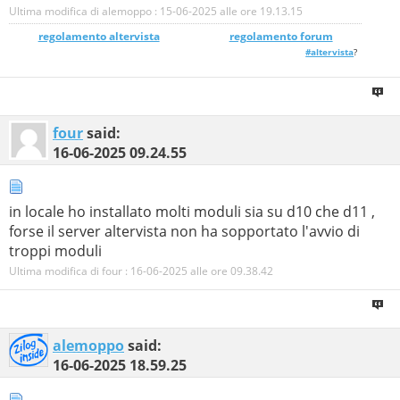
Ultima modifica di alemoppo : 15-06-2025 alle ore
19.13.15
regolamento altervista
_______________
regolamento forum
#altervista
?
four
said:
16-06-2025
09.24.55
in locale ho installato molti moduli sia su d10 che d11 ,
forse il server altervista non ha sopportato l'avvio di
troppi moduli
Ultima modifica di four : 16-06-2025 alle ore
09.38.42
alemoppo
said:
16-06-2025
18.59.25