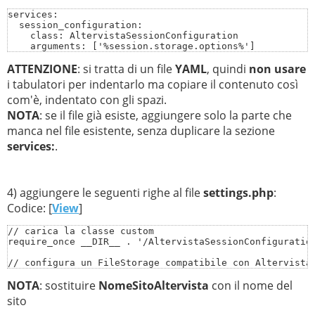
services:

  session_configuration:

    class: AltervistaSessionConfiguration

    arguments: ['%session.storage.options%']
ATTENZIONE
: si tratta di un file
YAML
, quindi
non usare
i tabulatori per indentarlo ma copiare il contenuto così
com'è, indentato con gli spazi.
NOTA
: se il file già esiste, aggiungere solo la parte che
manca nel file esistente, senza duplicare la sezione
services:
.
4) aggiungere le seguenti righe al file
settings.php
:
Codice: [
View
]
// carica la classe custom

require_once __DIR__ . '/AltervistaSessionConfiguration
// configura un FileStorage compatibile con Altervista

// (evitando la patch al file core/lib/Drupal/Component
NOTA
: sostituire
NomeSitoAltervista
con il nome del
$settings['php_storage']['default'] = [

  'class' => 'Drupal\Component\PhpStorage\FileStorage',
sito
];
