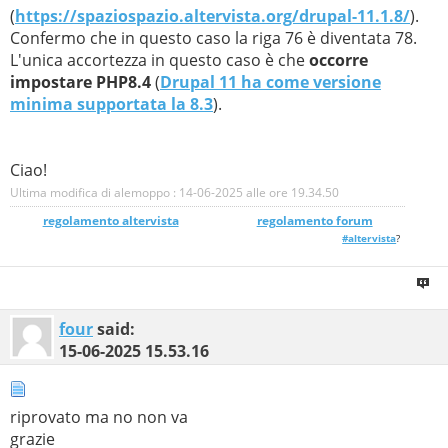
(
https://spaziospazio.altervista.org/drupal-11.1.8/
).
Confermo che in questo caso la riga 76 è diventata 78.
L'unica accortezza in questo caso è che
occorre
impostare PHP8.4
(
Drupal 11 ha come versione
minima supportata la 8.3
).
Ciao!
Ultima modifica di alemoppo : 14-06-2025 alle ore
19.34.50
regolamento altervista
_______________
regolamento forum
#altervista
?
four
said:
15-06-2025
15.53.16
riprovato ma no non va
grazie