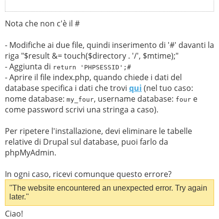
Nota che non c'è il #
- Modifiche ai due file, quindi inserimento di '#' davanti la
riga "$result &= touch($directory . '/', $mtime);"
- Aggiunta di
return 'PHPSESSID';#
- Aprire il file index.php, quando chiede i dati del
database specifica i dati che trovi
qui
(nel tuo caso:
nome database:
, username database:
e
my_four
four
come password scrivi una stringa a caso).
Per ripetere l'installazione, devi eliminare le tabelle
relative di Drupal sul database, puoi farlo da
phpMyAdmin.
In ogni caso, ricevi comunque questo errore?
''The website encountered an unexpected error. Try again
later.''
Ciao!