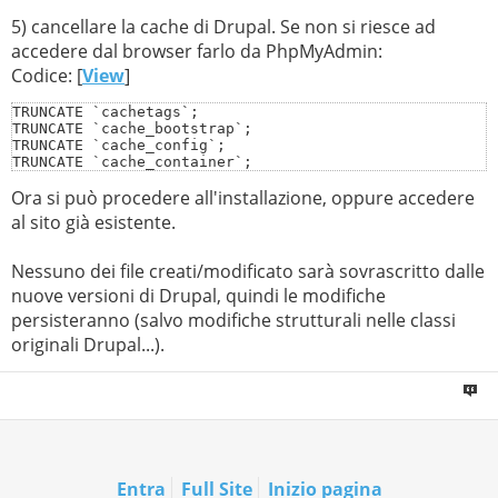
$settings['php_storage']['twig'] = [

  'class' => 'Drupal\Component\PhpStorage\FileStorage',
5) cancellare la cache di Drupal. Se non si riesce ad
];

accedere dal browser farlo da PhpMyAdmin:
// Configura i trusted host per il tuo dominio Altervis
$settings['trusted_host_patterns'] = [

Codice: [
View
]
  '^NomeSitoAltervista.*\.altervista\.org$',

];
TRUNCATE `cachetags`;

TRUNCATE `cache_bootstrap`;

TRUNCATE `cache_config`;

TRUNCATE `cache_container`;

TRUNCATE `cache_data`;

Ora si può procedere all'installazione, oppure accedere
TRUNCATE `cache_default`;

TRUNCATE `cache_discovery`;

al sito già esistente.
TRUNCATE `cache_dynamic_page_cache`;

TRUNCATE `cache_entity`;

TRUNCATE `cache_menu`;

Nessuno dei file creati/modificato sarà sovrascritto dalle
TRUNCATE `cache_page`;

nuove versioni di Drupal, quindi le modifiche
TRUNCATE `cache_render`;
persisteranno (salvo modifiche strutturali nelle classi
originali Drupal...).
Entra
Full Site
Inizio pagina