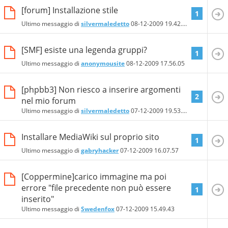
[forum] Installazione stile
1
Ultimo messaggio di
silvermaledetto
08-12-2009
19.42.32
[SMF] esiste una legenda gruppi?
1
Ultimo messaggio di
anonymousite
08-12-2009
17.56.05
[phpbb3] Non riesco a inserire argomenti
2
nel mio forum
Ultimo messaggio di
silvermaledetto
07-12-2009
19.53.41
Installare MediaWiki sul proprio sito
1
Ultimo messaggio di
gabryhacker
07-12-2009
16.07.57
[Coppermine]carico immagine ma poi
errore "file precedente non può essere
1
inserito"
Ultimo messaggio di
Swedenfox
07-12-2009
15.49.43