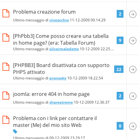
Problema creazione forum
2
Ultimo messaggio di
cineocchio
11-12-2009
00.14.29
[PhPbb3] Come posso creare una tabella
9
in home page? (era: Tabella Forum)
Ultimo messaggio di
silvermaledetto
10-12-2009
22.25.53
[PHPBB3] Board disattivata con supporto
22
PHP5 attivato
Ultimo messaggio di
pronosky
10-12-2009
18.22.54
joomla: errore 404 in home page
2
Ultimo messaggio di
sharextreme
10-12-2009
12.36.37
Problema con i link per contattare il
master (Me) del mio sito Web
0
Ultimo messaggio di
09-12-2009
23.29.17