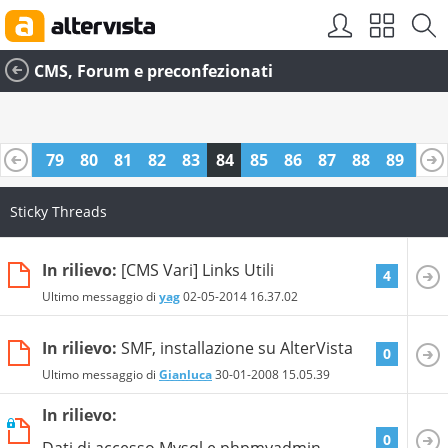
CMS, Forum e preconfezionati
78
79
80
81
82
83
84
85
86
87
88
89
90
1
102
103
Sticky Threads
In rilievo:
[CMS Vari] Links Utili
4
Ultimo messaggio di
yag
02-05-2014
16.37.02
In rilievo:
SMF, installazione su AlterVista
0
Ultimo messaggio di
Gianluca
30-01-2008
15.05.39
In rilievo:
0
Dati di accesso Mysql e phpmyadmin