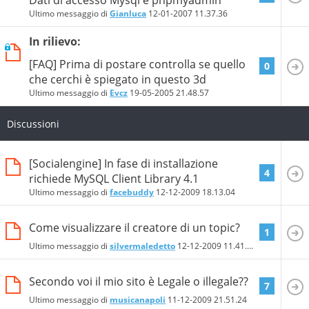
Ultimo messaggio di
Gianluca
12-01-2007
11.37.36
In rilievo:
[FAQ] Prima di postare controlla se quello
0
che cerchi è spiegato in questo 3d
Ultimo messaggio di
Evcz
19-05-2005
21.48.57
Discussioni
[Socialengine] In fase di installazione
4
richiede MySQL Client Library 4.1
Ultimo messaggio di
facebuddy
12-12-2009
18.13.04
Come visualizzare il creatore di un topic?
1
Ultimo messaggio di
silvermaledetto
12-12-2009
11.41.32
Secondo voi il mio sito è Legale o illegale??
7
Ultimo messaggio di
musicanapoli
11-12-2009
21.51.24