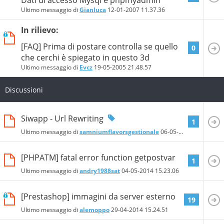
Ultimo messaggio di
Gianluca
12-01-2007
11.37.36
In rilievo:
[FAQ] Prima di postare controlla se quello
0
che cerchi è spiegato in questo 3d
Ultimo messaggio di
Evcz
19-05-2005
21.48.57
Discussioni
Siwapp - Url Rewriting
1
Ultimo messaggio di
samniumflavorsgestionale
06-05-2014
18.08.25
[PHPATM] fatal error function getpostvar
1
Ultimo messaggio di
andry1988sat
04-05-2014
15.23.06
[Prestashop] immagini da server esterno
19
Ultimo messaggio di
alemoppo
29-04-2014
15.24.51