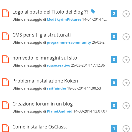
Logo al posto del Titolo del Blog ??
2
Ultimo messaggio di
ModSkyrimPictures
14-04-2014
15.43.04
CMS per siti già strutturati
0
Ultimo messaggio di
programmerscommunity
26-03-2014
19.58.03
non vedo le immagini sul sito
0
Ultimo messaggio di
rossocreativo
25-03-2014
17.42.36
Problema installazione Koken
6
Ultimo messaggio di
saitfainder
18-03-2014
11.00.53
Creazione forum in un blog
0
Ultimo messaggio di
PlanetAndroid
14-03-2014
13.07.07
Come installare OsClass.
1