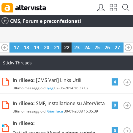
CMS, Forum e preconfezionati
16
17
18
19
20
21
22
23
24
25
26
27
28
40
41
Sticky Threads
In rilievo:
[CMS Vari] Links Utili
4
Ultimo messaggio di
yag
02-05-2014
16.37.02
In rilievo:
SMF, installazione su AlterVista
0
Ultimo messaggio di
Gianluca
30-01-2008
15.05.39
In rilievo:
0
Dati di accesso Mysql e phpmyadmin