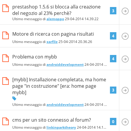
prestashop 1.5.6 si blocca alla creazione
3
del negozio al 23% perchè?
Ultimo messaggio di
alemoppo
29-04-2014
14.39.22
Motore di ricerca con pagina risultati
4
Ultimo messaggio di
xarfile
25-04-2014
20.36.26
Problema con mybb
4
Ultimo messaggio di
androiddevelopment
24-04-2014
21.41.00
[mybb] Installazione completata, ma home
page "in costruzione" [era: home page
3
mybb]
Ultimo messaggio di
androiddevelopment
24-04-2014
21.23.55
cms per un sito connesso al forum?
0
Ultimo messaggio di
linkinparktheory
24-04-2014
14.16.44