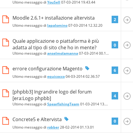
Ultimo messaggio di
YouSell
07-03-2014
19.43.44
Moodle 2.6.1+ installazione altervista
2
Ultimo messaggio di
lapalomino
07-03-2014
12.32.20
Quale applicazione o piattaforma è più
0
adatta al tipo di sito che ho in mente?
Ultimo messaggio di
anselmolamanna
07-03-2014
00.13.32
errore configurazione Magento
6
Ultimo messaggio di
equicocco
04-03-2014
02.36.57
[phpbb3] Ingrandire logo del forum
4
[era:Logo phpbb]
Ultimo messaggio di
SpearfishingTeam
01-03-2014
13.30.49
Concrete5 e Altervista
0
Ultimo messaggio di
robber
28-02-2014
01.13.01