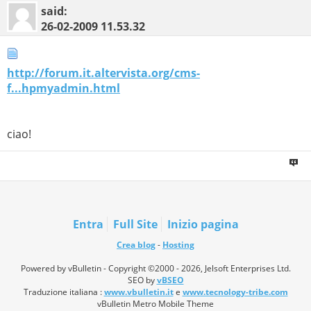
said:
26-02-2009
11.53.32
http://forum.it.altervista.org/cms-
f...hpmyadmin.html
ciao!
Entra
Full Site
Inizio pagina
Crea blog
-
Hosting
Powered by vBulletin - Copyright ©2000 - 2026, Jelsoft Enterprises Ltd.
SEO by
vBSEO
Traduzione italiana :
www.vbulletin.it
e
www.tecnology-tribe.com
vBulletin Metro Mobile Theme