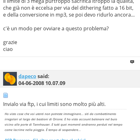
Il limite di 3 mega purtroppo sacrifica ltroppo la qualità,
che già non è eccelsa per via del dithering fatto a 16 bit,
e della conversione in mp3, se poi devo ridurlo ancora...
c'è un modo per ovviare a questo problema?
grazie
ciao
dapeco
said:
04-06-2008
10.07.09
Invialo via ftp, i cui limiti sono molto più alti.
Ho visto cose che voi utenti non potreste immaginare... siti da combattimento
irregolari al largo dei bastioni di Orione. E ho visto account balenare nel buio
vicino alle porte di Tannhauser. E tutti quei momenti andranno perduti nel tempo
come lacrime nella pioggia. È tempo di sospendere...