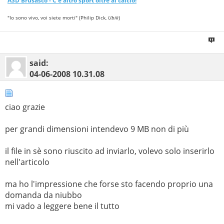
ASD
Brusasco
- C'è altro sport oltre al calcio!
"Io sono vivo, voi siete morti" (Philip Dick,
Ubik
)
said:
04-06-2008
10.31.08
ciao grazie
per grandi dimensioni intendevo 9 MB non di più
il file in sè sono riuscito ad inviarlo, volevo solo inserirlo
nell'articolo
ma ho l'impressione che forse sto facendo proprio una
domanda da niubbo
mi vado a leggere bene il tutto