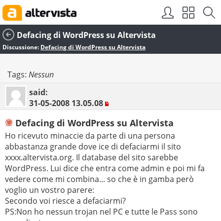
Defacing di WordPress su Altervista
Discussione:
Defacing di WordPress su Altervista
Tags:
Nessun
said:
31-05-2008
13.05.08
Defacing di WordPress su Altervista
Ho ricevuto minaccie da parte di una persona
abbastanza grande dove ice di defaciarmi il sito
xxxx.altervista.org. Il database del sito sarebbe
WordPress. Lui dice che entra come admin e poi mi fa
vedere come mi combina... so che è in gamba però
voglio un vostro parere:
Secondo voi riesce a defaciarmi?
PS:Non ho nessun trojan nel PC e tutte le Pass sono