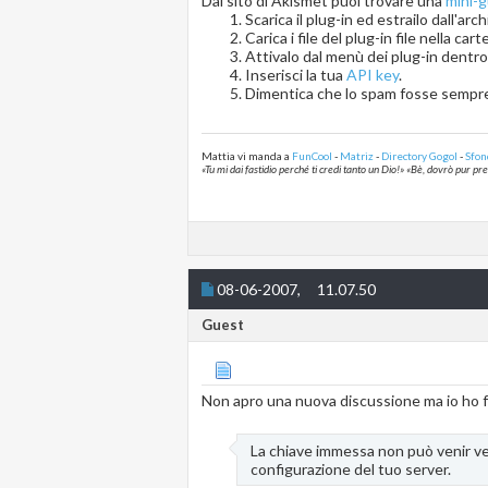
Dal sito di Akismet puoi trovare una
mini-g
Scarica il plug-in ed estrailo dall'arch
Carica i file del plug-in file nella c
Attivalo dal menù dei plug-in dentr
Inserisci la tua
API key
.
Dimentica che lo spam fosse sempr
Mattia vi manda a
FunCool
-
Matriz
-
Directory Gogol
-
Sfon
«Tu mi dai fastidio perché ti credi tanto un Dio!» «Bè, dovrò pur p
08-06-2007,
11.07.50
Guest
Non apro una nuova discussione ma io ho fa
La chiave immessa non può venir ver
configurazione del tuo server.