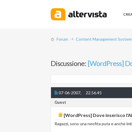
CRE
Forum
Content Management System (
Discussione:
[WordPress] Dov
07-06-2007,
22.56.45
Guest
[WordPress] Dove inserisco l'AP
Ragazzi, sono una neofita puta e anche imb