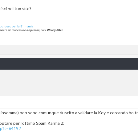
risci nel tuo sito?
do rosso per la Birmania
rendere un modello a cui ispirarmi, no?»
Woody Allen
a, insomma) non sono comunque riuscito a validare la Key e cercando ho tr
ò optare per l'ottimo Spam Karma 2:
php?t=64192