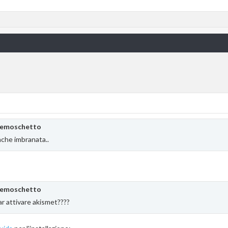
emoschetto
che imbranata..
emoschetto
ar attivare akismet????