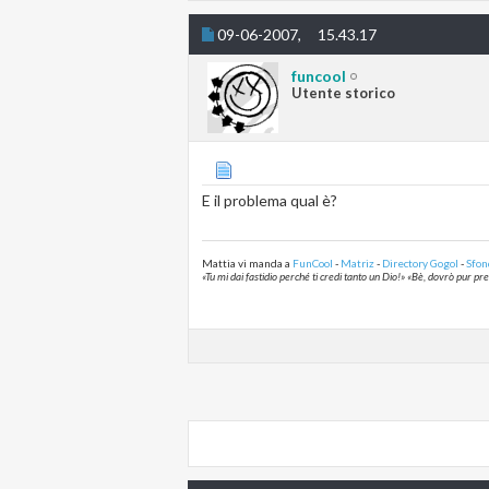
09-06-2007,
15.43.17
funcool
Utente storico
E il problema qual è?
Mattia vi manda a
FunCool
-
Matriz
-
Directory Gogol
-
Sfon
«Tu mi dai fastidio perché ti credi tanto un Dio!» «Bè, dovrò pur p