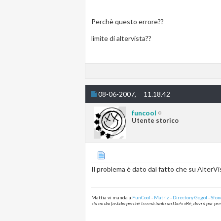
Perchè questo errore??
limite di altervista??
08-06-2007,
11.18.42
funcool
Utente storico
Il problema è dato dal fatto che su AlterVi
Mattia vi manda a
FunCool
-
Matriz
-
Directory Gogol
-
Sfon
«Tu mi dai fastidio perché ti credi tanto un Dio!» «Bè, dovrò pur p