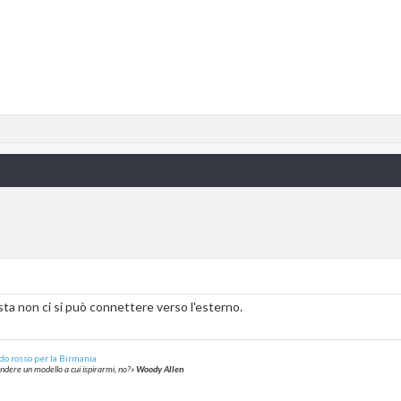
sta non ci si può connettere verso l'esterno.
do rosso per la Birmania
rendere un modello a cui ispirarmi, no?»
Woody Allen