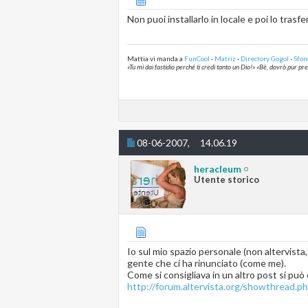
Non puoi installarlo in locale e poi lo trasfe
Mattia vi manda a
FunCool
-
Matriz
-
Directory Gogol
-
Sfon
«Tu mi dai fastidio perché ti credi tanto un Dio!» «Bè, dovrò pur p
08-06-2007,
14.06.19
heracleum
Utente storico
Io sul mio spazio personale (non altervist
gente che ci ha rinunciato (come me).
Come si consigliava in un altro post si pu
http://forum.altervista.org/showthread.