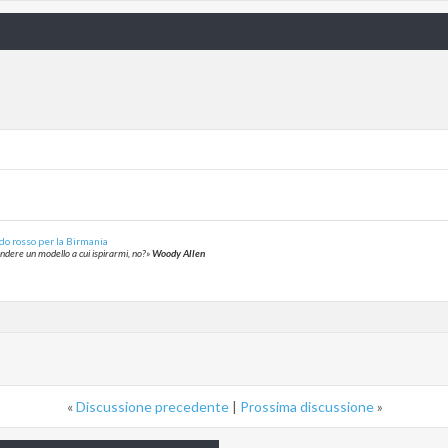
do rosso per la Birmania
rendere un modello a cui ispirarmi, no?»
Woody Allen
«
Discussione precedente
|
Prossima discussione
»