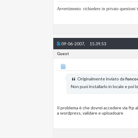
Avvertimento: richiedere in privato questioni
09-06-2007,
15.39.53
Guest
Originalmente inviato da
funco
Non puoi installarlo in locale e poi l
Il problema è che dovrei accedere via ftp al
a wordpress, validare e uploadoare