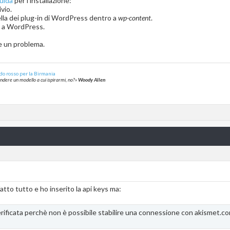
uida
per l'installazione:
ivio.
artella dei plug-in di WordPress dentro a
wp-content
.
o a WordPress.
e un problema.
do rosso per la Birmania
rendere un modello a cui ispirarmi, no?»
Woody Allen
tto tutto e ho inserito la api keys ma:
ificata perchè non è possibile stabilire una connessione con akismet.com.