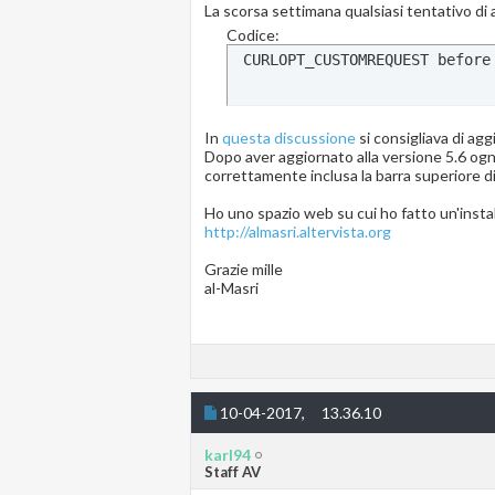
La scorsa settimana qualsiasi tentativo di
Codice:
 CURLOPT_CUSTOMREQUEST before
In
questa discussione
si consigliava di ag
Dopo aver aggiornato alla versione 5.6 ogni
correttamente inclusa la barra superiore d
Ho uno spazio web su cui ho fatto un'instal
http://almasri.altervista.org
Grazie mille
al-Masri
10-04-2017,
13.36.10
karl94
Staff AV