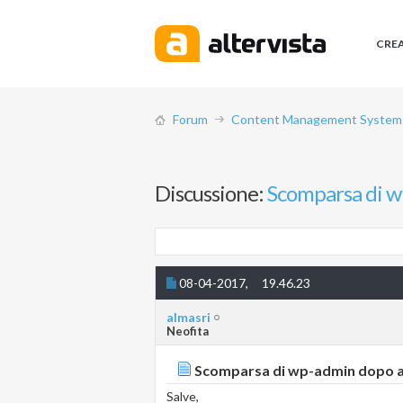
CRE
Forum
Content Management System (
Discussione:
Scomparsa di w
08-04-2017,
19.46.23
almasri
Neofita
Scomparsa di wp-admin dopo a
Salve,