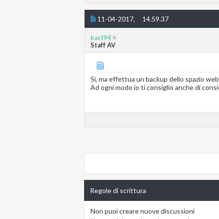
11-04-2017,
14.59.37
karl94
Staff AV
Sì, ma effettua un backup dello spazio web
Ad ogni modo io ti consiglio anche di consi
Regole di scrittura
Non puoi
creare nuove discussioni