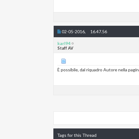
02-05-2016,
16.47.56
karl94
Staff AV
È possibile, dal riquadro Autore nella pagina
Tags for this Thread