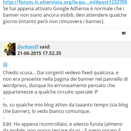
http://forum.it.altervista.org/le-pu...ml#post1232705
Se hai appena attivato Google AdSense è normale che i
banner non siano ancora visibili, devi attendere qualche
giorno (intanto però non rimuovere i banner).
darkwolf
said:
21-06-2015
17.52.35
Chiedo scusa... Dai sorgenti vedevo fixed qualcosa, e
non era presente nella pagina dei banner nel pannello di
wordpress, dunque ho erroneamente pensato che
appartenesse a qualche circuito speciale :P
-
Io, su qualche mio blog attivo da taaanto tempo (sia blog
che banner), lo vedo bianco comunque.
-
Edit: Ho appena ricontrollato, e adesso funzia (almeno
da mobile, non posso testare da pc - lì avevo notato il