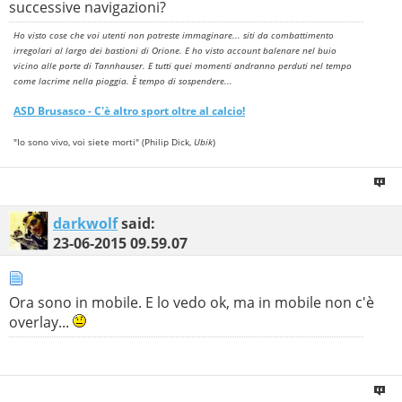
successive navigazioni?
Ho visto cose che voi utenti non potreste immaginare... siti da combattimento
irregolari al largo dei bastioni di Orione. E ho visto account balenare nel buio
vicino alle porte di Tannhauser. E tutti quei momenti andranno perduti nel tempo
come lacrime nella pioggia. È tempo di sospendere...
ASD
Brusasco
- C'è altro sport oltre al calcio!
"Io sono vivo, voi siete morti" (Philip Dick,
Ubik
)
darkwolf
said:
23-06-2015
09.59.07
Ora sono in mobile. E lo vedo ok, ma in mobile non c'è
overlay...