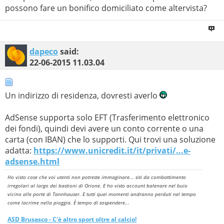
possono fare un bonifico domiciliato come altervista?
dapeco
said:
22-06-2015
11.03.04
Un indirizzo di residenza, dovresti averlo
AdSense supporta solo EFT (Trasferimento elettronico
dei fondi), quindi devi avere un conto corrente o una
carta (con IBAN) che lo supporti. Qui trovi una soluzione
adatta:
https://www.unicredit.it/it/privati/...e-
adsense.html
Ho visto cose che voi utenti non potreste immaginare... siti da combattimento
irregolari al largo dei bastioni di Orione. E ho visto account balenare nel buio
vicino alle porte di Tannhauser. E tutti quei momenti andranno perduti nel tempo
come lacrime nella pioggia. È tempo di sospendere...
ASD
Brusasco
- C'è altro sport oltre al calcio!