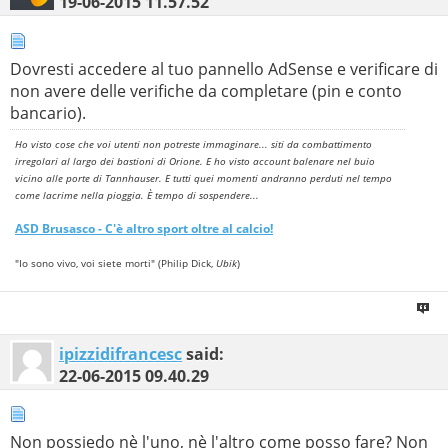
19-06-2015
11.57.52
Dovresti accedere al tuo pannello AdSense e verificare di
non avere delle verifiche da completare (pin e conto
bancario).
Ho visto cose che voi utenti non potreste immaginare... siti da combattimento
irregolari al largo dei bastioni di Orione. E ho visto account balenare nel buio
vicino alle porte di Tannhauser. E tutti quei momenti andranno perduti nel tempo
come lacrime nella pioggia. È tempo di sospendere...
ASD
Brusasco
- C'è altro sport oltre al calcio!
"Io sono vivo, voi siete morti" (Philip Dick,
Ubik
)
ipizzidifrancesc
said:
22-06-2015
09.40.29
Non possiedo nè l'uno, nè l'altro come posso fare? Non