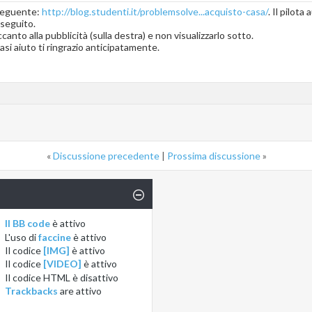
 seguente:
http://blog.studenti.it/problemsolve...acquisto-casa/
. Il pilot
l seguito.
accanto alla pubblicità (sulla destra) e non visualizzarlo sotto.
si aiuto ti ringrazio anticipatamente.
«
Discussione precedente
|
Prossima discussione
»
Il BB code
è
attivo
L'uso di
faccine
è
attivo
Il codice
[IMG]
è
attivo
Il codice
[VIDEO]
è
attivo
Il codice HTML è
disattivo
Trackbacks
are
attivo