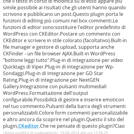
che il testo in corso di modifica su di esso appare più
simile possibile ai risultati che gli utenti hanno quando
scrivono e pubblicano un post.Questo plugin porta le
funzioni di editing più comuni nel box commenti.Le
funzioni di editor sono:sostituire l'editor predefinito di
WordPress con CKEditor.Postare un commento con
CKEditor e scrivere in stile colorato (facoltativo).Built-in
file manager e gestore di upload, supporta anche
CKFinder - un file browser AJAX.Built-in WordPress
"bottone leggi tutto".Plug-in di integrazione per video
Quicktags di Viper.Plug-in di integrazione per Wp-
Sondaggi.Plug-in di integrazione per GD Star
Rating.Plug-in di integrazione per NextGEN
Gallery.Integrazione con pulsanti multimediali
WordPress.Formattazione dell'output
configurabile.Possibilità di gestire e inserire emoticon
nel tuo commento.Pulsanti della barra degli strumenti
personalizzabili.Colore form commenti personalizzabile
e altro ancora da scoprire nel plugin.Questo il sito del
plugin,
CKeditor
.Che ne pensate di questo plugin?Ciao
Ultima modifica di studiowebinfo : 16-02-2014 alle ore
13.06.25