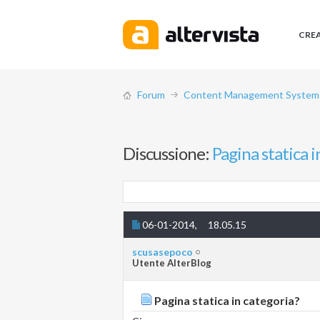
CRE
Forum
Content Management System (
Discussione:
Pagina statica i
06-01-2014,
18.05.15
scusasepoco
Utente AlterBlog
Pagina statica in categoria?