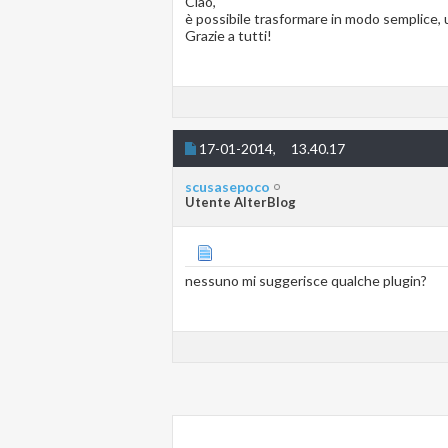
Ciao,
è possibile trasformare in modo semplice, 
Grazie a tutti!
17-01-2014,
13.40.17
scusasepoco
Utente AlterBlog
nessuno mi suggerisce qualche plugin?