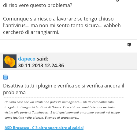
di risolvere questo problema?
Comunque sia riesco a lavorare se tengo chiuso
l'antivirus... ma non mi sento tanto sicura... vabbeh
cercherò di arrangiarmi.
dapeco
said:
30-11-2013
12.24.36
Disattiva tutti i plugin e verifica se si verifica ancora il
problema
Ho visto cose che voi utenti non potreste immaginare... siti da combattimento
irregolari al largo dei bastioni di Orione. E ho visto account balenare nel buio
vicino alle porte di Tannhauser. E tutti quei momenti andranno perduti nel tempo
come lacrime nella pioggia. È tempo di sospendere...
ASD
Brusasco
- C'è altro sport oltre al calcio!