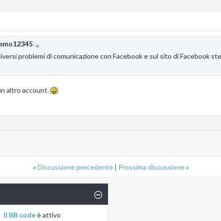
demo12345
iversi problemi di comunicazione con Facebook e sul sito di Facebook stess
un altro account.
«
Discussione precedente
|
Prossima discussione
»
Il BB code
è
attivo