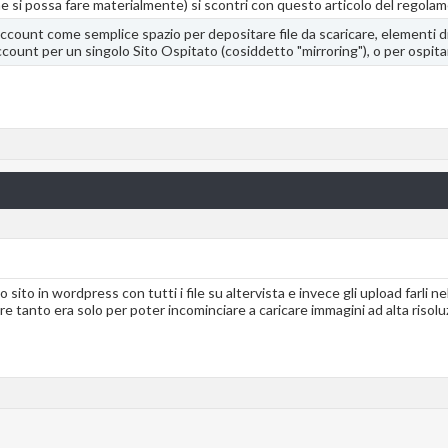
e si possa fare materialmente) si scontri con questo articolo del regola
ccount come semplice spazio per depositare file da scaricare, elementi din
ccount per un singolo Sito Ospitato (cosiddetto "mirroring"), o per ospitar
 sito in wordpress con tutti i file su altervista e invece gli upload farli ne
re tanto era solo per poter incominciare a caricare immagini ad alta risol