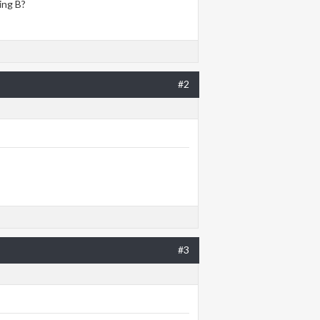
ing B?
#2
#3