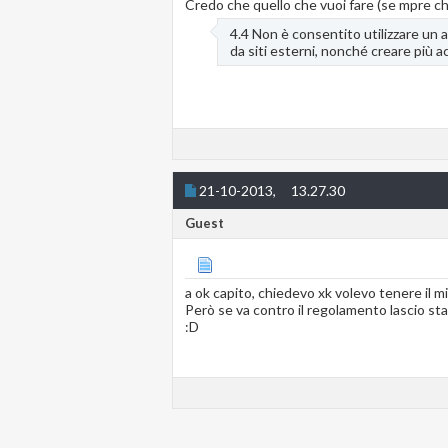
Credo che quello che vuoi fare (se mpre ch
4.4 Non è consentito utilizzare un a
da siti esterni, nonché creare più a
21-10-2013,
13.27.30
Guest
a ok capito, chiedevo xk volevo tenere il mio
Però se va contro il regolamento lascio sta
:D