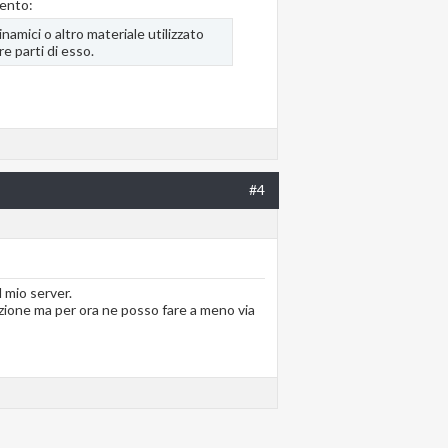
mento:
amici o altro materiale utilizzato
e parti di esso.
#4
l mio server.
uzione ma per ora ne posso fare a meno via