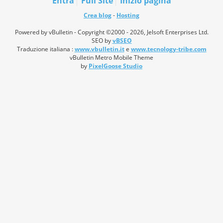
Entra
Full Site
Inizio pagina
Crea blog
-
Hosting
Powered by vBulletin - Copyright ©2000 - 2026, Jelsoft Enterprises Ltd.
SEO by
vBSEO
Traduzione italiana :
www.vbulletin.it
e
www.tecnology-tribe.com
vBulletin Metro Mobile Theme
by
PixelGoose Studio