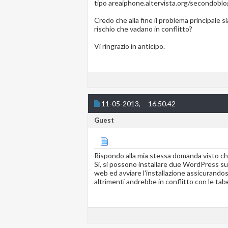
tipo areaiphone.altervista.org/secondoblo
Credo che alla fine il problema principale s
rischio che vadano in conflitto?
Vi ringrazio in anticipo.
11-05-2013,
16.50.42
Guest
Rispondo alla mia stessa domanda visto che
Si, si possono installare due WordPress sul
web ed avviare l'installazione assicurandosi
altrimenti andrebbe in conflitto con le tabe