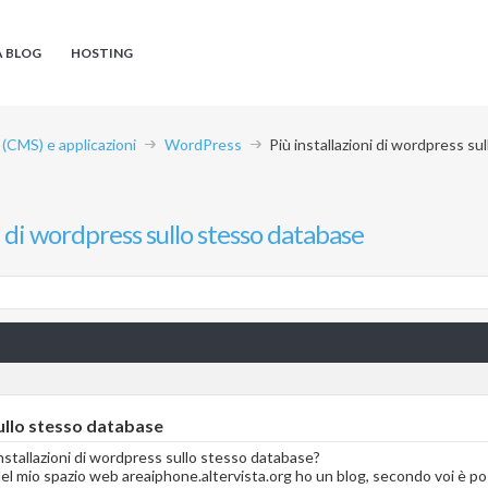
A BLOG
HOSTING
CMS) e applicazioni
WordPress
Più installazioni di wordpress s
i di wordpress sullo stesso database
sullo stesso database
installazioni di wordpress sullo stesso database?
 del mio spazio web areaiphone.altervista.org ho un blog, secondo voi è po