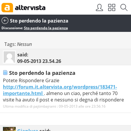
Sto perdendo la pazienza
Discussione:
Sto perdendo la pazienza
Tags:
Nessun
said:
09-05-2013
23.54.26
Sto perdendo la pazienza
Potete Rispondere Grazie
http://forum.it.altervista.org/wordpress/183471-
importante.html
. almeno un ciao, perché tanto 70
visite ha avuto il post e nessuno si degna di rispondere
Ultima modifica di pajtimbajrami : 09-05-2013 alle ore
23.56.16
Gianluca
said: