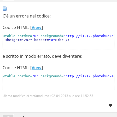
</tr>
<tr>
<td>
&nbsp;
</td>
C'è un errore nel codice:
</tr>
</table>
Codice HTML: [
View
]
<table border=
"0"
 background=
"http://i1212.photobucket
<height="287" border=
"0"
>
<br />
e scritto in modo errato. deve diventare:
Codice HTML: [
View
]
<table border=
"0"
 background=
"http://i1212.photobucket
Ultima modifica di stefanodurso : 02-04-2013 alle ore
14.52.53