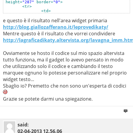
 height=
"287"
 border=
"0"
>
<tr>
<td>
&nbsp;
</td>
e questo è il risultato nell'area widget primaria
</tr>
<tr>
http://blog.giallozafferano.it/leprovedikaty/
<td>
Mentre questo è il risultato che vorrei condividere
&nbsp;
</td>
</tr>
http://lagraficadikaty.altervista.org/lavagna_imm.ht
<tr>
<td>
&nbsp;
</td>
Ovviamente se hosto il codice sul mio spazio altervista
</tr>
tutto funziona, ma il gadget lo avevo pensato in modo
<tr>
<td>
che utilizzando solo il codice e cambiando il testo
&nbsp;
</td>
marquee ognuno lo potesse personalizzare nel proprio
</tr>
<tr>
widget testo...
<td>
Sbaglio io? Premetto che non sono un'esperta di codici
<marquee direction=
"up"
 scrollamount=
"
<p align=
"center"
>
<font face=
"Comic Sans Ms"
 size=
"2"
 
            scrivi qui scrivi qui
<br>
<!-- qui scrivi 
Grazie se potete darmi una spiegazione.
            scrivi qui scrivi qui
<br>
            scrivi qui scrivi qui
<br>
            scrivi qui scrivi qui
<br>
<br>
<br>
</td>
</tr>
<tr>
said:
<td>
02-04-2013
12.56.06
&nbsp;
</td>