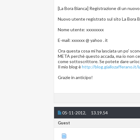
[La Bora Bianca] Registrazione di un nuov
Nuovo utente registrato sul sito La Bora B
Nome utente: xxxxxxxx
E-mail: xxxxxx @ yahoo . it
Ora questa cosa mi ha lasciata un po' sconce
META perchè questo accada, ma io non ce l'
come sottoscrittore. Se potete dare un'occ
Il mio blog è
http://blog.giallozafferano.it/
Grazie in anticipo!
05-11-2012,
13.19.54
Guest