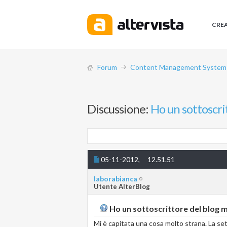
CRE
Forum
Content Management System (
Discussione:
Ho un sottoscrit
05-11-2012,
12.51.51
laborabianca
Utente AlterBlog
Ho un sottoscrittore del blog ma
Mi è capitata una cosa molto strana. La se