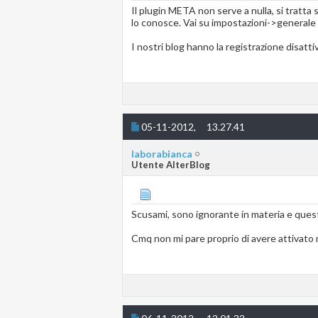
Il plugin META non serve a nulla, si tratta 
lo conosce. Vai su impostazioni->generale e 
I nostri blog hanno la registrazione disatt
05-11-2012,
13.27.41
laborabianca
Utente AlterBlog
Scusami, sono ignorante in materia e queste
Cmq non mi pare proprio di avere attivato n