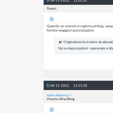
06-11-2012,
12.01.32
Guest
Quando un utente si registra al blog, semp
fornite maggiori autorizzazioni.
Originalmente inviato da
nicco
Vai su impostazioni->generale e disat
06-11-2012,
12.15.58
laborabianca
Utente AlterBlog