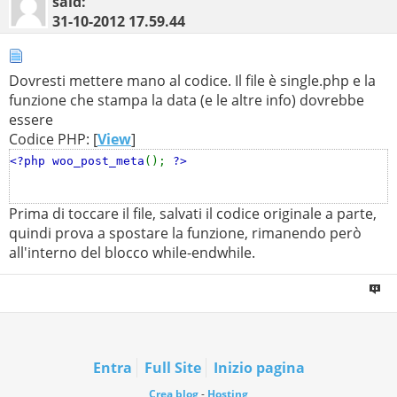
said:
31-10-2012
17.59.44
Dovresti mettere mano al codice. Il file è single.php e la
funzione che stampa la data (e le altre info) dovrebbe
essere
Codice PHP: [
View
]
<?php woo_post_meta
();
?>
Prima di toccare il file, salvati il codice originale a parte,
quindi prova a spostare la funzione, rimanendo però
all'interno del blocco while-endwhile.
Entra
Full Site
Inizio pagina
Crea blog
-
Hosting