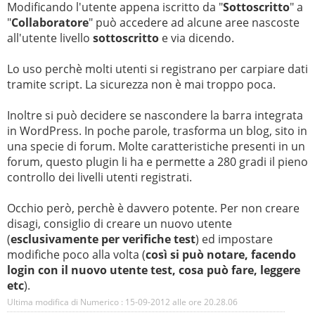
Modificando l'utente appena iscritto da "
Sottoscritto
" a
"
Collaboratore
" può accedere ad alcune aree nascoste
all'utente livello
sottoscritto
e via dicendo.
Lo uso perchè molti utenti si registrano per carpiare dati
tramite script. La sicurezza non è mai troppo poca.
Inoltre si può decidere se nascondere la barra integrata
in WordPress. In poche parole, trasforma un blog, sito in
una specie di forum. Molte caratteristiche presenti in un
forum, questo plugin li ha e permette a 280 gradi il pieno
controllo dei livelli utenti registrati.
Occhio però, perchè è davvero potente. Per non creare
disagi, consiglio di creare un nuovo utente
(
esclusivamente per verifiche test
) ed impostare
modifiche poco alla volta (
così si può notare, facendo
login con il nuovo utente test, cosa può fare, leggere
etc
).
Ultima modifica di Numerico : 15-09-2012 alle ore
20.28.06