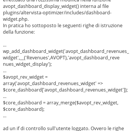
avopt_dashboard_display_widget() interna al file
plugins/altervista-optimizer/includes/dashboard-
widget.php.
In pratica ho sottoposto le seguenti righe di istruzione
della funzione:
...
wp_add_dashboard_widget('avopt_dashboard_revenues_
widget',__('Revenues',AVOPT),'avopt_dashboard_reve
nues_widget_display');
...
$avopt_rev_widget =
array('avopt_dashboard_revenues_widget' =>
$core_dashboard['avopt_dashboard_revenues_widget']);
...
$core_dashboard = array_merge($avopt_rev_widget,
$core_dashboard);
...
ad un if di controllo sull'utente loggato. Ovvero le righe