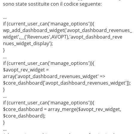
sono state sostituite con il codice seguente:
...
if (current_user_can('manage_options')){
wp_add_dashboard_widget('avopt_dashboard_revenues_
widget',__('Revenues',AVOPT),'avopt_dashboard_reve
nues_widget_display');
}
...
if (current_user_can('manage_options')){
$avopt_rev_widget =
array('avopt_dashboard_revenues_widget' =>
$core_dashboard['avopt_dashboard_revenues_widget']);
}
...
if (current_user_can('manage_options')){
$core_dashboard = array_merge($avopt_rev_widget,
$core_dashboard);
}
...