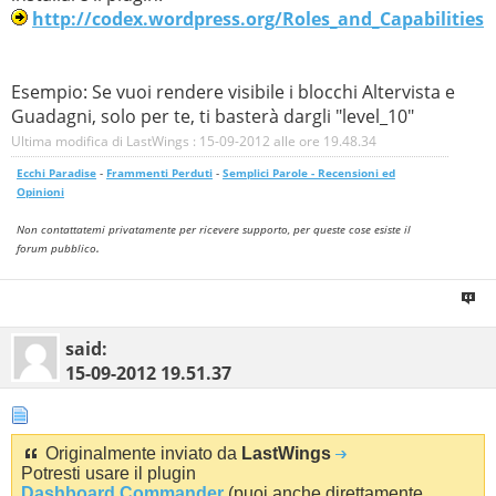
http://codex.wordpress.org/Roles_and_Capabilities
Esempio: Se vuoi rendere visibile i blocchi Altervista e
Guadagni, solo per te, ti basterà dargli "level_10"
Ultima modifica di LastWings : 15-09-2012 alle ore
19.48.34
Ecchi Paradise
-
Frammenti Perduti
-
Semplici Parole - Recensioni ed
Opinioni
Non contattatemi privatamente per ricevere supporto, per queste cose esiste il
.
forum pubblico
said:
15-09-2012
19.51.37
Originalmente inviato da
LastWings
Potresti usare il plugin
Dashboard Commander
(puoi anche direttamente