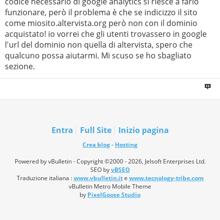
codice necessario di google analytics si riesce a farlo
funzionare, però il problema è che se indicizzo il sito
come miosito.altervista.org però non con il dominio
acquistato! io vorrei che gli utenti trovassero in google
l'url del dominio non quella di altervista, spero che
qualcuno possa aiutarmi. Mi scuso se ho sbagliato
sezione.
Entra
Full Site
Inizio pagina
Crea blog
-
Hosting
Powered by vBulletin - Copyright ©2000 - 2026, Jelsoft Enterprises Ltd.
SEO by
vBSEO
Traduzione italiana :
www.vbulletin.it
e
www.tecnology-tribe.com
vBulletin Metro Mobile Theme
by
PixelGoose Studio