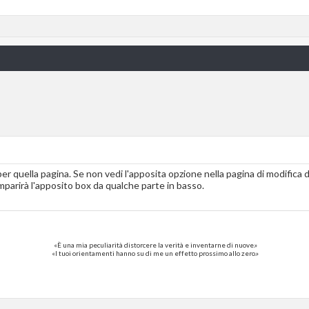
er quella pagina. Se non vedi l'apposita opzione nella pagina di modifica d
mparirà l'apposito box da qualche parte in basso.
«È una mia peculiarità distorcere la verità e inventarne di nuove.»
«I tuoi orientamenti hanno su di me un effetto prossimo allo zero.»