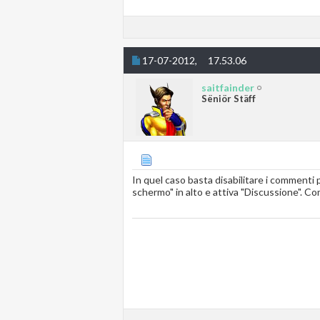
17-07-2012,
17.53.06
saitfainder
Sëniör Stäff
In quel caso basta disabilitare i commenti p
schermo" in alto e attiva "Discussione". Co