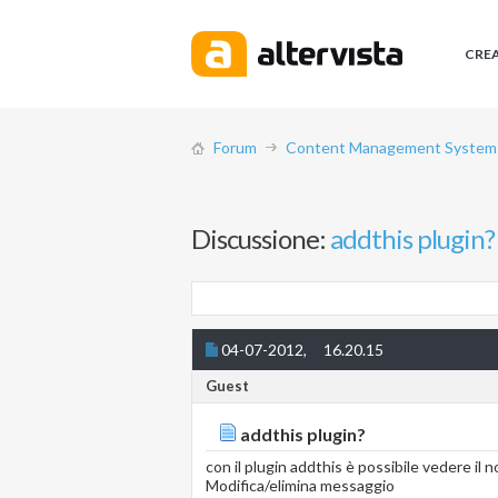
CRE
Forum
Content Management System (
Discussione:
addthis plugin?
04-07-2012,
16.20.15
Guest
addthis plugin?
con il plugin addthis è possibile vedere il n
Modifica/elimina messaggio