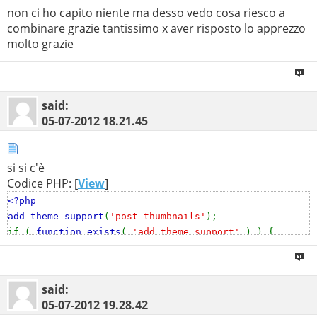
non ci ho capito niente ma desso vedo cosa riesco a
combinare grazie tantissimo x aver risposto lo apprezzo
molto grazie
said:
05-07-2012
18.21.45
si si c'è
Codice PHP: [
View
]
<?php
add_theme_support
(
'post-thumbnails'
);
if (
function_exists
(
'add_theme_support'
) ) {
add_theme_support
(
'post-thumbnails'
);
}
said:
05-07-2012
19.28.42