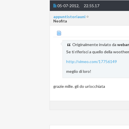
05-07-2012,
22.55.17
appuntistoriauni
Neofita
Originalmente inviato da
weban
Se ti riferisci a quello della wooth
http://vimeo.com/17756149
meglio di loro!
grazie mille. gli do un'occhiata