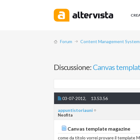
CRE
Forum
Content Management System (
Discussione:
Canvas templa
03-07-2012,
13.53.56
appuntistoriauni
Neofita
Canvas template magazine
come da titolo vorrei provare il template