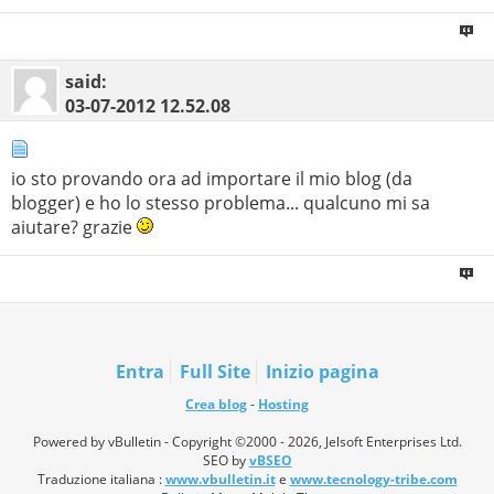
said:
03-07-2012
12.52.08
io sto provando ora ad importare il mio blog (da
blogger) e ho lo stesso problema... qualcuno mi sa
aiutare? grazie
Entra
Full Site
Inizio pagina
Crea blog
-
Hosting
Powered by vBulletin - Copyright ©2000 - 2026, Jelsoft Enterprises Ltd.
SEO by
vBSEO
Traduzione italiana :
www.vbulletin.it
e
www.tecnology-tribe.com