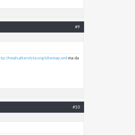
#9
ttp://neah.altervista.org/sitemap.xml
ma da
#10