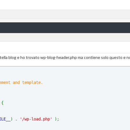
rtella blog e ho trovato wp-blog-header.php ma contiene solo questo e 
nment and template.
 {
ILE__
) . 
'/wp-load.php' 
);