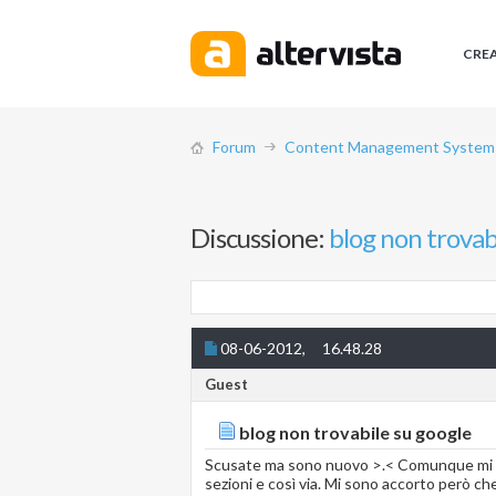
CRE
Forum
Content Management System (
Discussione:
blog non trovab
08-06-2012,
16.48.28
Guest
blog non trovabile su google
Scusate ma sono nuovo >.< Comunque mi son
sezioni e così via. Mi sono accorto però ch