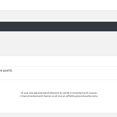
ue punti.
«È una mia peculiarità distorcere la verità e inventarne di nuove.»
«I tuoi orientamenti hanno su di me un effetto prossimo allo zero.»