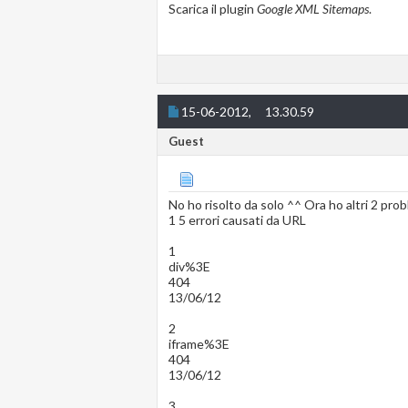
Scarica il plugin
Google XML Sitemaps
.
15-06-2012,
13.30.59
Guest
No ho risolto da solo ^^ Ora ho altri 2 prob
1 5 errori causati da URL
1
div%3E
404
13/06/12
2
iframe%3E
404
13/06/12
3