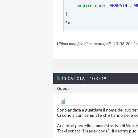
    require_once( 
ABSPATH 
. 
W
}
?>
Ultima modifica di musicanapoli : 13-06-2012 a
13-06-2012,
10.37.19
Guest
Sono andata a guardare il nome del tuo tem
Ci sono alcuni template che hanno delle con
Accedi al pannello amministrativo di Word
Trovi scritto "Header code"... lì dentro puoi 