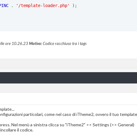
PINC 
. 
'/template-loader.php' 
);
lle ore
10.26.23
Motivo:
Codice racchiuso tra i tags
plate...
figurazioni particolari, come nel caso di iTheme2, ovvero il tuo template
press. Nel menù a sinistra clicca su "iTheme2" >> Settings (>> General)
incollare il codice.