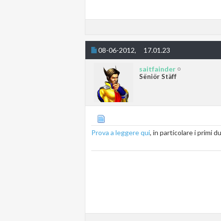
08-06-2012,
17.01.23
saitfainder
Sëniör Stäff
Prova a leggere qui
, in particolare i primi d