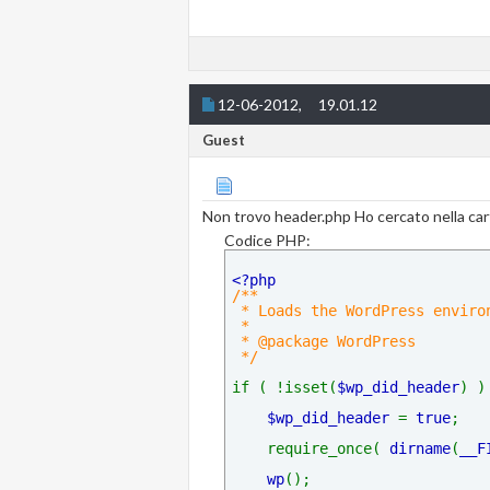
12-06-2012,
19.01.12
Guest
Non trovo header.php Ho cercato nella ca
Codice PHP:
<?php
/**
 * Loads the WordPress enviro
 *
 * @package WordPress
 */
if ( !isset(
$wp_did_header
) )
$wp_did_header 
= 
true
;
    require_once( 
dirname
(
__F
wp
();