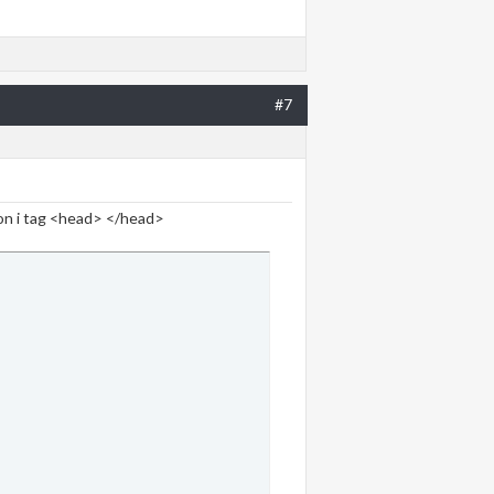
#7
non i tag <head> </head>