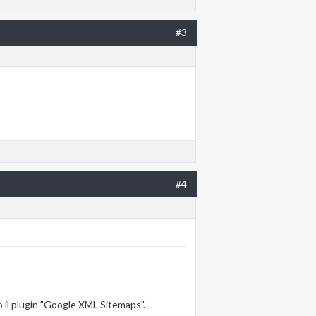
#3
#4
o il plugin "Google XML Sitemaps".