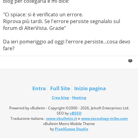
blog per collegarla e mi dice:
"Ci spiace: si è verificato un errore.
Riprova più tardi. Se l'errore persiste segnalalo sul
forum di AlterVista. Grazie"
Da ieri pomeriggio ad oggi l'errore persiste...cosa devo
fare?
Entra
Full Site
Inizio pagina
Crea blog
-
Hosting
Powered by vBulletin - Copyright ©2000 - 2026, Jelsoft Enterprises Ltd.
SEO by
vBSEO
Traduzione italiana :
www.vbulletin.it
e
www.tecnology-tribe.com
vBulletin Metro Mobile Theme
by
PixelGoose Studio