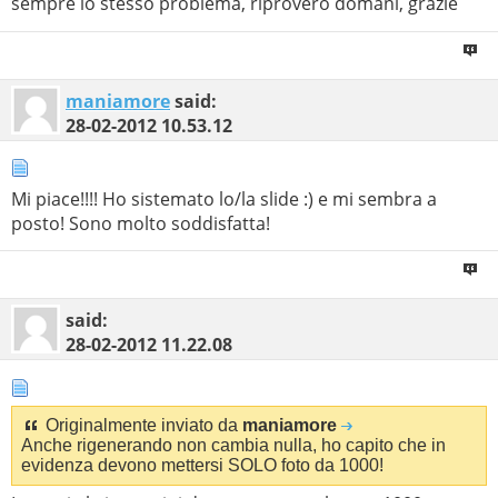
sempre lo stesso problema, riproverò domani, grazie
maniamore
said:
28-02-2012
10.53.12
Mi piace!!!! Ho sistemato lo/la slide :) e mi sembra a
posto! Sono molto soddisfatta!
said:
28-02-2012
11.22.08
Originalmente inviato da
maniamore
Anche rigenerando non cambia nulla, ho capito che in
evidenza devono mettersi SOLO foto da 1000!