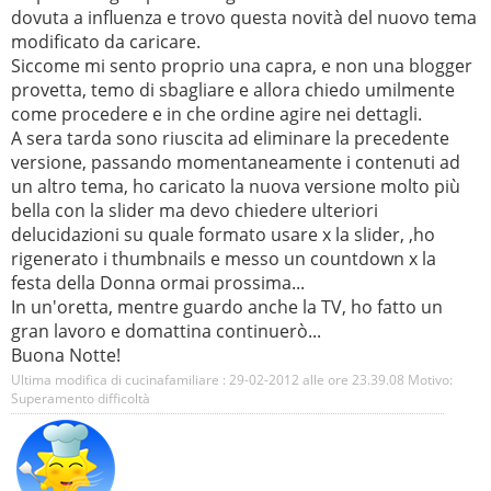
dovuta a influenza e trovo questa novità del nuovo tema
modificato da caricare.
Siccome mi sento proprio una capra, e non una blogger
provetta, temo di sbagliare e allora chiedo umilmente
come procedere e in che ordine agire nei dettagli.
A sera tarda sono riuscita ad eliminare la precedente
versione, passando momentaneamente i contenuti ad
un altro tema, ho caricato la nuova versione molto più
bella con la slider ma devo chiedere ulteriori
delucidazioni su quale formato usare x la slider, ,ho
rigenerato i thumbnails e messo un countdown x la
festa della Donna ormai prossima...
In un'oretta, mentre guardo anche la TV, ho fatto un
gran lavoro e domattina continuerò...
Buona Notte!
Ultima modifica di cucinafamiliare : 29-02-2012 alle ore
23.39.08
Motivo:
Superamento difficoltà