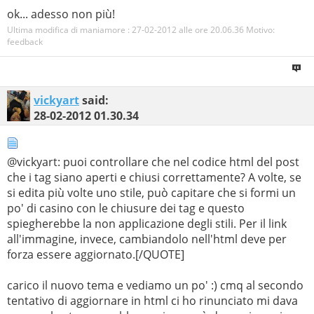
ok... adesso non più!
Ultima modifica di maniamore : 27-02-2012 alle ore
20.06.36
Motivo:
feedback
vickyart
said:
28-02-2012
01.30.34
@vickyart: puoi controllare che nel codice html del post
che i tag siano aperti e chiusi correttamente? A volte, se
si edita più volte uno stile, può capitare che si formi un
po' di casino con le chiusure dei tag e questo
spiegherebbe la non applicazione degli stili. Per il link
all'immagine, invece, cambiandolo nell'html deve per
forza essere aggiornato.[/QUOTE]
carico il nuovo tema e vediamo un po' :) cmq al secondo
tentativo di aggiornare in html ci ho rinunciato mi dava