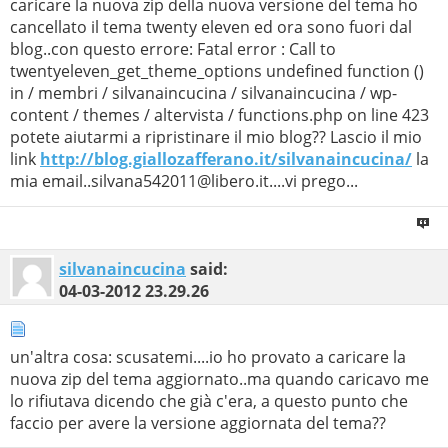
caricare la nuova zip della nuova versione del tema ho
cancellato il tema twenty eleven ed ora sono fuori dal
blog..con questo errore: Fatal error : Call to
twentyeleven_get_theme_options undefined function ()
in / membri / silvanaincucina / silvanaincucina / wp-
content / themes / altervista / functions.php on line 423
potete aiutarmi a ripristinare il mio blog?? Lascio il mio
link
http://blog.giallozafferano.it/silvanaincucina/
la
mia email..silvana542011@libero.it....vi prego...
silvanaincucina
said:
04-03-2012
23.29.26
un'altra cosa: scusatemi....io ho provato a caricare la
nuova zip del tema aggiornato..ma quando caricavo me
lo rifiutava dicendo che già c'era, a questo punto che
faccio per avere la versione aggiornata del tema??