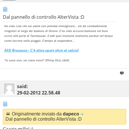
Dal pannello di controllo AlterVista :D
Ho visto cose che voi utenti non potreste immaginare... siti da combattimento
irregolari al largo dei bastioni di Orione. E ho visto account balenare nel buio
vicino alle porte di Tannhauser. E tutti quei momenti andranno perduti nel tempo
come lacrime nella pioggia. È tempo di sospendere...
ASD
Brusasco
- C'è altro sport oltre al calcio!
"Io sono vivo, voi siete morti" (Philip Dick,
Ubik
)
said:
29-02-2012
22.58.48
Originalmente inviato da
dapeco
Dal pannello di controllo AlterVista :D
Grazie mille! :)