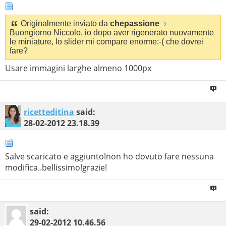
Originalmente inviato da
chepassione
Buongiorno Niccolo, io dopo aver rigenerato nuovamente
le miniature, lo slider mi compare enorme:-( che dovrei
fare?
Usare immagini larghe almeno 1000px
ricetteditina
said:
28-02-2012
23.18.39
Salve scaricato e aggiunto!non ho dovuto fare nessuna
modifica..bellissimo!grazie!
said:
29-02-2012
10.46.56