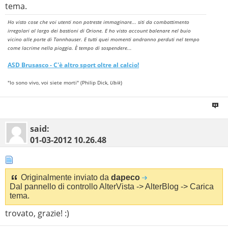
tema.
Ho visto cose che voi utenti non potreste immaginare... siti da combattimento
irregolari al largo dei bastioni di Orione. E ho visto account balenare nel buio
vicino alle porte di Tannhauser. E tutti quei momenti andranno perduti nel tempo
come lacrime nella pioggia. È tempo di sospendere...
ASD
Brusasco
- C'è altro sport oltre al calcio!
"Io sono vivo, voi siete morti" (Philip Dick,
Ubik
)
said:
01-03-2012
10.26.48
Originalmente inviato da
dapeco
Dal pannello di controllo AlterVista -> AlterBlog -> Carica
tema.
trovato, grazie! :)