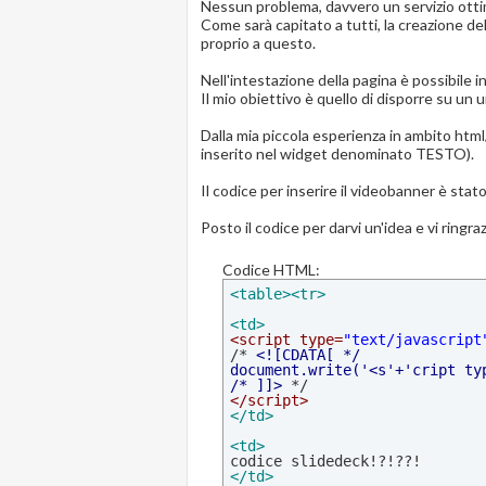
Nessun problema, davvero un servizio ottimo
Come sarà capitato a tutti, la creazione del
proprio a questo.
Nell'intestazione della pagina è possibile i
Il mio obiettivo è quello di disporre su un
Dalla mia piccola esperienza in ambito html
inserito nel widget denominato TESTO).
Il codice per inserire il videobanner è sta
Posto il codice per darvi un'idea e vi ringraz
Codice HTML:
<table>
<tr>
<td>
<script type=
"text/javascript

/* 
<![CDATA[ */

document.write('<s'+'cript ty
/* ]]>
</script>
</td>
<td>
                          
</td>