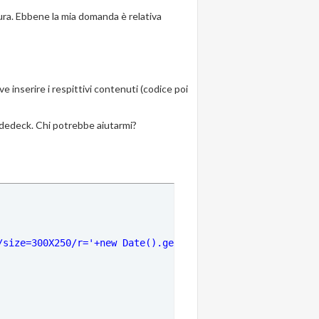
cura. Ebbene la mia domanda è relativa
 inserire i respittivi contenuti (codice poi
slidedeck. Chi potrebbe aiutarmi?
/size=300X250/r='+new Date().getTime()+'"
><\/s'+'cript>')