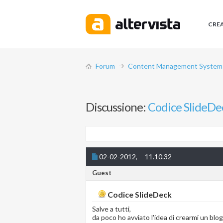
CRE
Forum
Content Management System (
Discussione:
Codice SlideDe
02-02-2012,
11.10.32
Guest
Codice SlideDeck
Salve a tutti,
da poco ho avviato l'idea di crearmi un blog