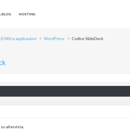
A BLOG
HOSTING
CMS) e applicazioni
WordPress
Codice SlideDeck
ck
 su altervista.