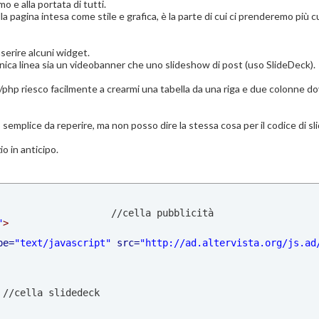
 e alla portata di tutti.
la pagina intesa come stile e grafica, è la parte di cui ci prenderemo più 
nserire alcuni widget.
 unica linea sia un videobanner che uno slideshow di post (uso SlideDeck).
/php riesco facilmente a crearmi una tabella da una riga e due colonne dove
to semplice da reperire, ma non posso dire la stessa cosa per il codice di 
io in anticipo.
"
>
pe=
"text/javascript"
 src=
"http://ad.altervista.org/js.ad
//cella slidedeck
