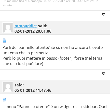
Ultima modifica di alemoppo : 02-01-2012 alle ore
20.03.42
Motivo:
up
vietato
mmoaddict
said:
02-01-2012
20.01.06
Parli del pannello utente? Se si, non ho ancora trovato
un tema che lo permetta.
Però lo puoi mettere in basso (footer), forse (nel tema
che uso io si può fare)
said:
05-01-2012
11.47.46
Il menu "Pannello utente" è un widget nella sidebar. Quel