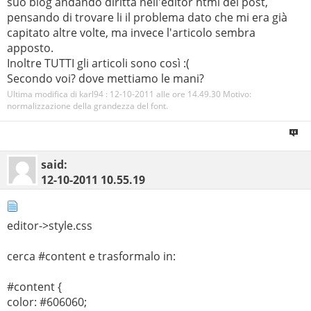
suo blog andando diritta nell'editor html del post,
pensando di trovare li il problema dato che mi era già
capitato altre volte, ma invece l'articolo sembra
apposto.
Inoltre TUTTI gli articoli sono così :(
Secondo voi? dove mettiamo le mani?
Ultima modifica di karl94 : 12-10-2011 alle ore
14.49.30
Motivo:
normalizzazione della grandezza del font.
said:
12-10-2011
10.55.19
editor->style.css
cerca #content e trasformalo in:
#content {
color: #606060;