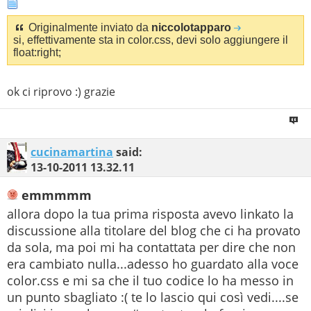
Originalmente inviato da
niccolotapparo
si, effettivamente sta in color.css, devi solo aggiungere il
float:right;
ok ci riprovo :) grazie
cucinamartina
said:
13-10-2011
13.32.11
emmmmm
allora dopo la tua prima risposta avevo linkato la
discussione alla titolare del blog che ci ha provato
da sola, ma poi mi ha contattata per dire che non
era cambiato nulla...adesso ho guardato alla voce
color.css e mi sa che il tuo codice lo ha messo in
un punto sbagliato :( te lo lascio qui così vedi....se