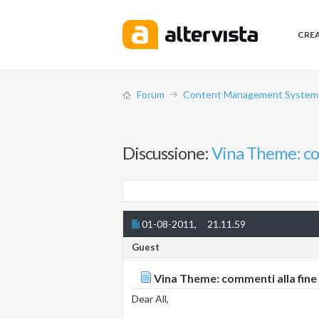
CRE
Forum
Content Management System (
Discussione:
Vina Theme: com
01-08-2011,
21.11.59
Guest
Vina Theme: commenti alla fine 
Dear All,