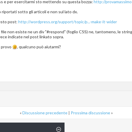
ess e per esercitarmi sto mettendo su questa bozza:
http://provamassimo1
iportati sotto gli articoli e non sul lato dx.
esto post:
http://wordpress.org/support/topic/p...-make-it-wider
 file non esiste ne un div "#respond" (foglio CSS) ne, tantomeno, le st
ece indicate nel post linkato sopra.
i provo
, qualcuno può aiutarmi?
«
Discussione precedente
|
Prossima discussione
»