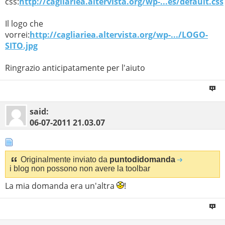
css:
http://cagliariea.altervista.org/wp-...es/default.css
Il logo che
vorrei:
http://cagliariea.altervista.org/wp-.../LOGO-
SITO.jpg
Ringrazio anticipatamente per l'aiuto
said:
06-07-2011
21.03.07
Originalmente inviato da
puntodidomanda
i blog non possono non avere la toolbar
La mia domanda era un'altra
!