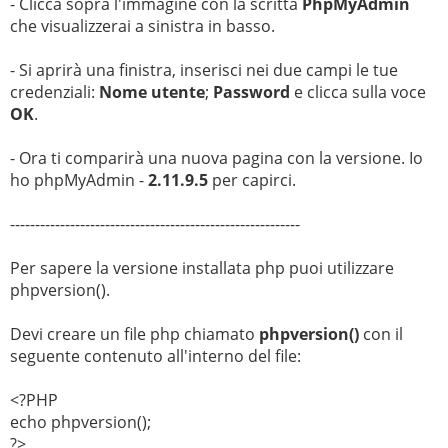
- Clicca sopra l'immagine con la scritta
PhpMyAdmin
che visualizzerai a sinistra in basso.
- Si aprirà una finistra, inserisci nei due campi le tue
credenziali:
Nome utente
;
Password
e clicca sulla voce
OK
.
- Ora ti comparirà una nuova pagina con la versione. Io
ho phpMyAdmin -
2.11.9.5
per capirci.
----------------------------------------------------------
Per sapere la versione installata php puoi utilizzare
phpversion().
Devi creare un file php chiamato
phpversion()
con il
seguente contenuto all'interno del file:
<?PHP
echo phpversion();
?>