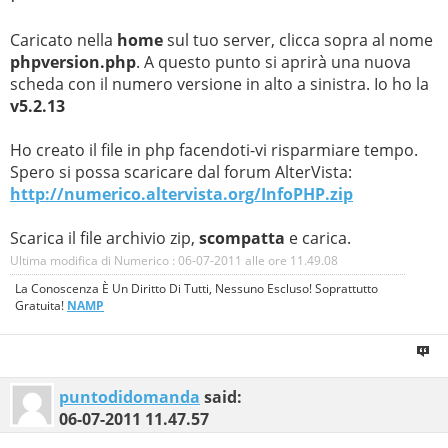
Caricato nella
home
sul tuo server, clicca sopra al nome
phpversion.php
. A questo punto si aprirà una nuova
scheda con il numero versione in alto a sinistra. Io ho la
v5.2.13
Ho creato il file in php facendoti-vi risparmiare tempo.
Spero si possa scaricare dal forum AlterVista:
http://numerico.altervista.org/InfoPHP.zip
Scarica il file archivio zip,
scompatta
e carica.
Ultima modifica di Numerico : 06-07-2011 alle ore
11.49.08
La Conoscenza È Un Diritto Di Tutti, Nessuno Escluso! Soprattutto
Gratuita!
NAMP
puntodidomanda
said:
06-07-2011
11.47.57