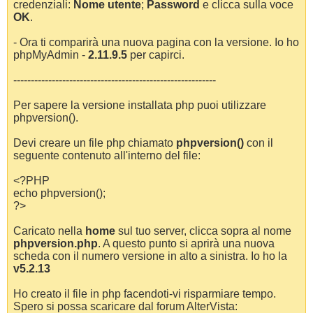
credenziali:
Nome utente
;
Password
e clicca sulla voce
OK
.
- Ora ti comparirà una nuova pagina con la versione. Io ho
phpMyAdmin -
2.11.9.5
per capirci.
----------------------------------------------------------
Per sapere la versione installata php puoi utilizzare
phpversion().
Devi creare un file php chiamato
phpversion()
con il
seguente contenuto all'interno del file:
<?PHP
echo phpversion();
?>
Caricato nella
home
sul tuo server, clicca sopra al nome
phpversion.php
. A questo punto si aprirà una nuova
scheda con il numero versione in alto a sinistra. Io ho la
v5.2.13
Ho creato il file in php facendoti-vi risparmiare tempo.
Spero si possa scaricare dal forum AlterVista: