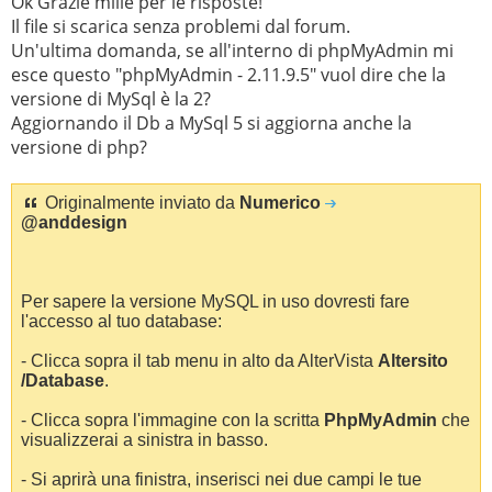
Ok Grazie mille per le risposte!
Il file si scarica senza problemi dal forum.
Un'ultima domanda, se all'interno di phpMyAdmin mi
esce questo "phpMyAdmin - 2.11.9.5" vuol dire che la
versione di MySql è la 2?
Aggiornando il Db a MySql 5 si aggiorna anche la
versione di php?
Originalmente inviato da
Numerico
@anddesign
Per sapere la versione MySQL in uso dovresti fare
l'accesso al tuo database:
- Clicca sopra il tab menu in alto da AlterVista
Altersito
/Database
.
- Clicca sopra l'immagine con la scritta
PhpMyAdmin
che
visualizzerai a sinistra in basso.
- Si aprirà una finistra, inserisci nei due campi le tue