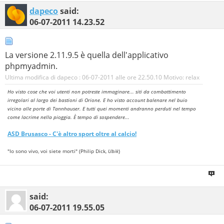
dapeco
said:
06-07-2011
14.23.52
La versione 2.11.9.5 è quella dell'applicativo
phpmyadmin.
Ultima modifica di dapeco : 06-07-2011 alle ore
22.50.10
Motivo:
relax
Ho visto cose che voi utenti non potreste immaginare... siti da combattimento
irregolari al largo dei bastioni di Orione. E ho visto account balenare nel buio
vicino alle porte di Tannhauser. E tutti quei momenti andranno perduti nel tempo
come lacrime nella pioggia. È tempo di sospendere...
ASD
Brusasco
- C'è altro sport oltre al calcio!
"Io sono vivo, voi siete morti" (Philip Dick,
Ubik
)
said:
06-07-2011
19.55.05