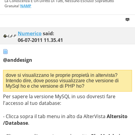
La Conoscenza È Un Diritto Di Tutti, Nessuno Escluso! Soprattutto
Gratuita!
NAMP
Numerico
said:
06-07-2011
11.35.41
@anddesign
dove si visualizzano le proprie propietà in altervista?
Intendo dire, dove posso visualizzare che versione di
MySql ho e che versione di PHP ho?
Per sapere la versione MySQL in uso dovresti fare
l'accesso al tuo database:
- Clicca sopra il tab menu in alto da AlterVista
Altersito
/Database
.