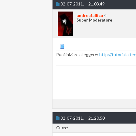
02-07-2011,
21.03.49
andreafallico
Super Moderatore
Puoi iniziare a leggere:
http://tutorial.alt
02-07-2011,
21.20.50
Guest