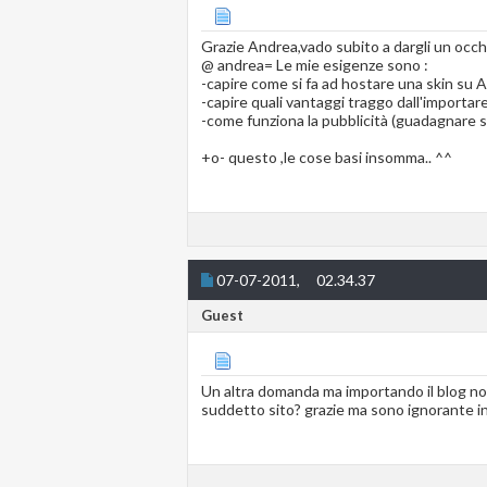
Grazie Andrea,vado subito a dargli un occh
@ andrea= Le mie esigenze sono :
-capire come si fa ad hostare una skin su 
-capire quali vantaggi traggo dall'importar
-come funziona la pubblicità (guadagnare s
+o- questo ,le cose basi insomma.. ^^
07-07-2011,
02.34.37
Guest
Un altra domanda ma importando il blog non
suddetto sito? grazie ma sono ignorante in