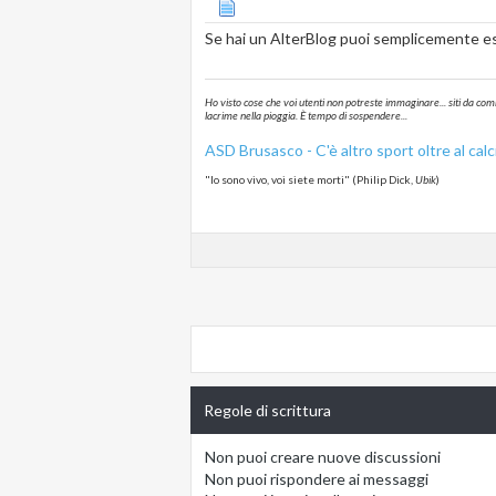
Se hai un AlterBlog puoi semplicemente ese
Ho visto cose che voi utenti non potreste immaginare... siti da com
lacrime nella pioggia. È tempo di sospendere...
ASD
Brusasco
- C'è altro sport oltre al calc
"Io sono vivo, voi siete morti" (Philip Dick,
Ubik
)
Regole di scrittura
Non puoi
creare nuove discussioni
Non puoi
rispondere ai messaggi