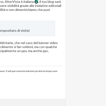
no, AlterVista è italiana
, il tuo blog sarà
 visibilità grazie alle iniziative editoriali
bilità e non dimentichiamo che puoi
ropositato di visite)
blicitarie, che nel caso del banner video
icilmente si fan soldoni, ma con qualche
incipalmente un ppv, ma anche ppc.
annhauser. E tutti quei momenti andranno perduti nel tempo come