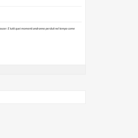
annhauser. E tutti quei momenti andranno perduti nel tempo come