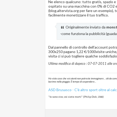
Ne elenco qualcuno: tutto gratis, spazio e 
ospitato su una macchina con 0% di CO2 emessa
(blog.altervista.org per fare un esempio),
facilmente monetizzare il tuo traffico.
Originalmente inviato da
mons
-come funziona la pubblicità (guada
Dal pannello di controllo dell'account potra
300x250 pagano 1,22 €/1000visite uniche, un
visita ci si può togliere qualche soddisfa
Ultima modifica di dapeco : 07-07-2011 alle o
Ho visto cose che voi utenti non potreste immaginare... siti da com
lacrime nella pioggia. È tempo di sospendere...
ASD
Brusasco
- C'è altro sport oltre al calc
"Io sono vivo, voi siete morti" (Philip Dick,
Ubik
)