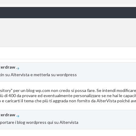
terdraw
kin su Altervista e metterla su wordpress
sitory" per un blog wp.com non credo si possa fare. Se intendi modificare 
 più di 400 da provare ed eventualmente personalizzare se ne hai le capacit
 caricarti il tema che più ti aggrada non fornito da AlterVista poiché avra
terdraw
mportare i blog wordpress qui su Altervista