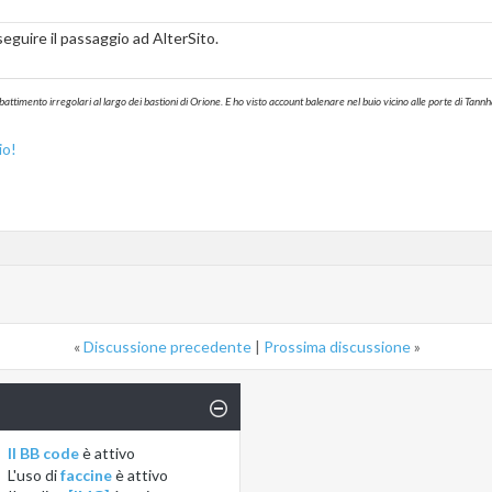
guire il passaggio ad AlterSito.
battimento irregolari al largo dei bastioni di Orione. E ho visto account balenare nel buio vicino alle porte di T
io!
«
Discussione precedente
|
Prossima discussione
»
Il BB code
è
attivo
L'uso di
faccine
è
attivo