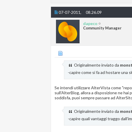
07-07-2011,
08.26.09
dapeco
Community Manager
Originalmente inviato da
mons
-capire come si fa ad hostare una s
Se intendi utilizzare AlterVista come "repo
sull'AlterBlog, allora a disposizione ne hai
soddisfa, puoi sempre passare ad AlterSito e
Originalmente inviato da
mons
-capire quali vantaggi traggo dall'i