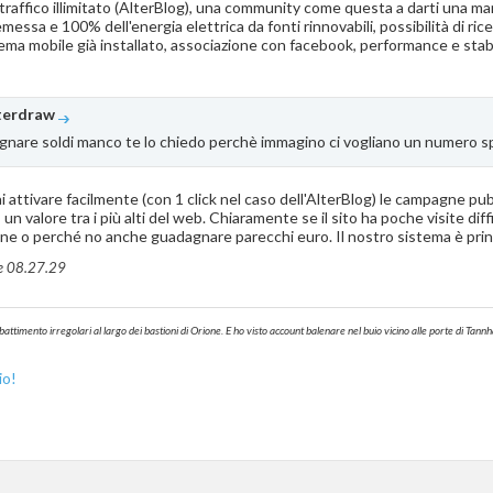
traffico illimitato (AlterBlog), una community come questa a darti una ma
 e 100% dell'energia elettrica da fonti rinnovabili, possibilità di ricevere
 tema mobile già installato, associazione con facebook, performance e sta
terdraw
gnare soldi manco te lo chiedo perchè immagino ci vogliano un numero sp
i attivare facilmente (con 1 click nel caso dell'AlterBlog) le campagne pub
 valore tra i più alti del web. Chiaramente se il sito ha poche visite diff
zione o perché no anche guadagnare parecchi euro. Il nostro sistema è pr
re
08.27.29
battimento irregolari al largo dei bastioni di Orione. E ho visto account balenare nel buio vicino alle porte di T
io!