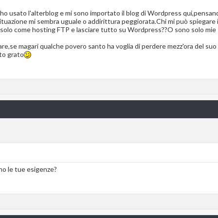
 usato l'alterblog e mi sono importato il blog di Wordpress qui,pensand
situazione mi sembra uguale o addirittura peggiorata.Chi mi può spiegare 
o solo come hosting FTP e lasciare tutto su Wordpress??O sono solo mie 
e,se magari qualche povero santo ha voglia di perdere mezz'ora del suo 
to grato
ono le tue esigenze?