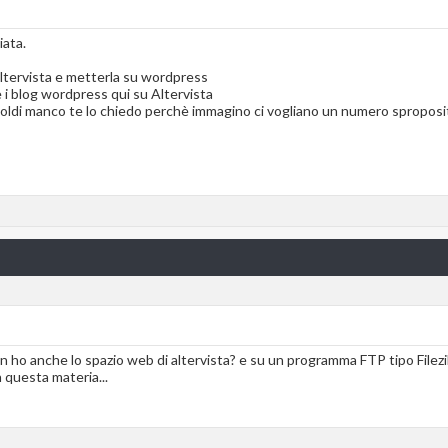
iata.
Altervista e metterla su wordpress
e i blog wordpress qui su Altervista
oldi manco te lo chiedo perchè immagino ci vogliano un numero sproposita
 ho anche lo spazio web di altervista? e su un programma FTP tipo Filezil
 questa materia...