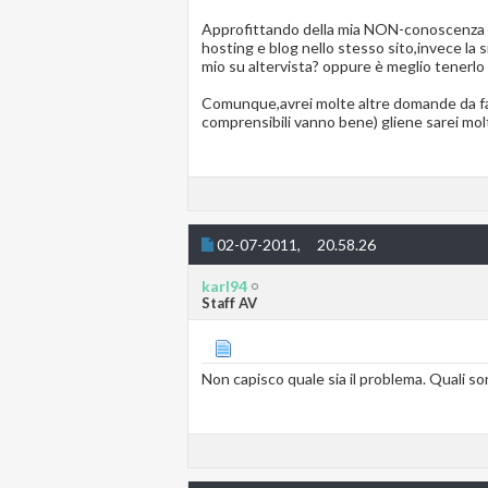
Approfittando della mia NON-conoscenza ho
hosting e blog nello stesso sito,invece la 
mio su altervista? oppure è meglio tenerl
Comunque,avrei molte altre domande da far
comprensibili vanno bene) gliene sarei mol
02-07-2011,
20.58.26
karl94
Staff AV
Non capisco quale sia il problema. Quali s