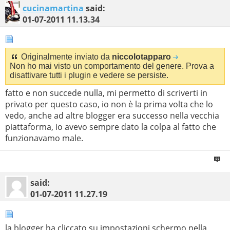
cucinamartina
said:
01-07-2011
11.13.34
Originalmente inviato da
niccolotapparo
Non ho mai visto un comportamento del genere. Prova a
disattivare tutti i plugin e vedere se persiste.
fatto e non succede nulla, mi permetto di scriverti in
privato per questo caso, io non è la prima volta che lo
vedo, anche ad altre blogger era successo nella vecchia
piattaforma, io avevo sempre dato la colpa al fatto che
funzionavamo male.
said:
01-07-2011
11.27.19
la blogger ha cliccato su impostazioni schermo nella