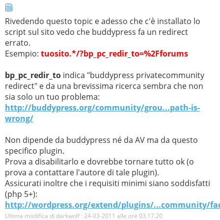
Rivedendo questo topic e adesso che c'è installato lo
script sul sito vedo che buddypress fa un redirect
errato.
Esempio:
tuosito.*/?bp_pc_redir_to=%2Fforums
bp_pc_redir_to
indica "buddypress privatecommunity
redirect" e da una brevissima ricerca sembra che non
sia solo un tuo problema:
http://buddypress.org/community/grou...path-is-
wrong/
Non dipende da buddypress né da AV ma da questo
specifico plugin.
Prova a disabilitarlo e dovrebbe tornare tutto ok (o
prova a contattare l'autore di tale plugin).
Assicurati inoltre che i requisiti minimi siano soddisfatti
(php 5+):
http://wordpress.org/extend/plugins/...community/fa
Ultima modifica di darkwolf : 24-03-2011 alle ore
03.17.20